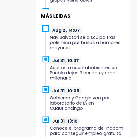
15:43
MÁS LEIDAS
Investigan presunta reventa de
más de 100 lotes en panteón de
Tehuacán
Aug 2 , 14:07
Nay Salvatori se disculpa tras
polémica por burlas a hombres
15:32
mayores
Roban bicicleta en menos de un
minuto en plaza de Libres
Jul 31 , 10:37
Asaltos a cuentahabientes en
15:26
Puebla dejan 3 heridos y robo
Grupo armado asalta gasera en
millonario
San Andrés Cholula
Jul 31 , 10:05
15:21
Gobierno y Google van por
Texmelucan contará con más de
laboratorio de IA en
500 cámaras de videovigilancia
Cuautlancingo
15:08
Jul 31 , 13:10
Huitzilan de Serdán espera hasta
Conoce el programa del Inapam
30 mil visitantes en feria
para conseguir empleo gratuito