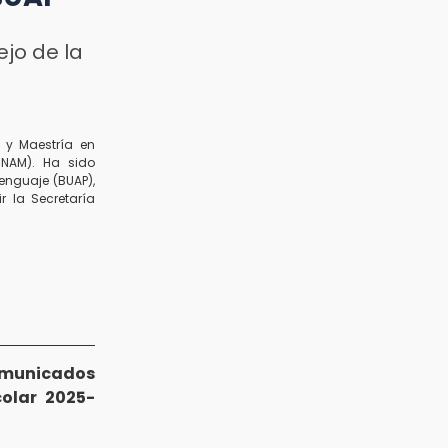
ejo de la
) y Maestría en
UNAM). Ha sido
enguaje (BUAP),
 la Secretaría
municados
colar 2025-