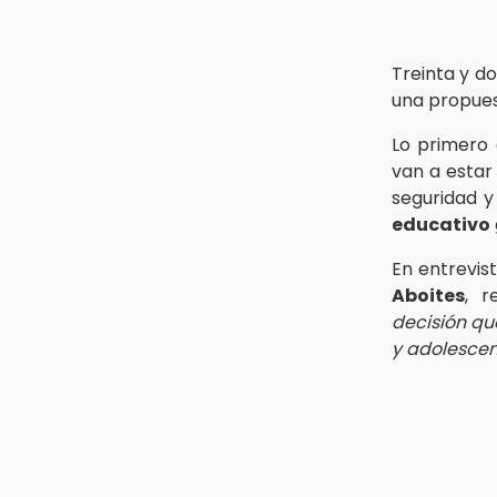
Treinta y d
una propues
Lo primero
van a estar 
seguridad y
educativo
En entrevis
Aboites
, r
decisión qu
y adolescen