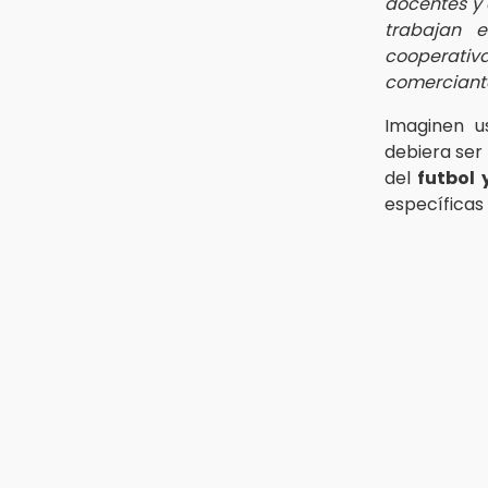
docentes y 
trabajan 
cooperati
comerciante
Imaginen u
debiera ser 
del
futbol 
específicas 