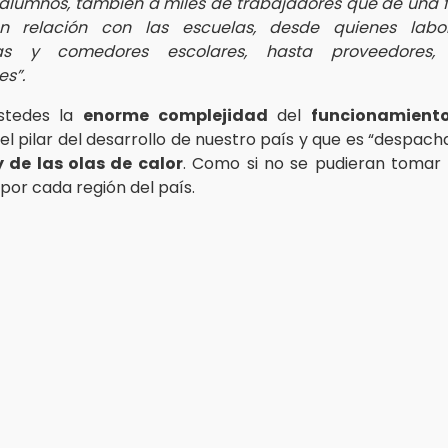
alumnos, también a miles de trabajadores que de una 
en relación con las escuelas, desde quienes labo
vas y comedores escolares, hasta proveedores, 
s”.
stedes la
enorme complejidad
del
funcionamient
el pilar del desarrollo de nuestro país y que es “despac
y de las olas de calor
. Como si no se pudieran tomar
por cada región del país.