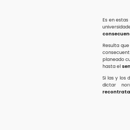
Es en estas
universida
consecuen
Resulta que
consecuente
planeado cu
hasta el
sem
Si las y lo
dictar n
recontrat