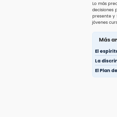
Lo más preo
decisiones 
presente y f
jóvenes cur
Más ar
El espíri
La discri
El Plan d