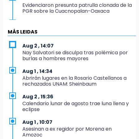
Evidenciaron presunta patrulla clonada de la
PGR sobre la Cuacnopalan-Oaxaca
19:04
Directora de Orquesta Symphonia UDLAP
MÁS LEIDAS
dirige agrupaciones de talla internacional
Aug 2 , 14:07
18:14
Nay Salvatori se disculpa tras polémica por
EE. UU. Sub-20 avanza a la final de
burlas a hombres mayores
CONCACAF
Aug 1 , 14:34
17:50
Abrirán lugares en la Rosario Castellanos a
Van 17 denuncias por delitos ambientales,
rechazados UNAM: Sheinbaum
pero no hay detenidos por incendios
Aug 2 , 15:36
17:01
Calendario lunar de agosto trae luna llena y
Vecinos de Atlixco-Metepec denuncian
eclipse
inseguridad en caminos alternos por obra
carretera
Aug 1 , 10:07
Asesinan a ex regidor por Morena en
16:52
Amozoc
Vacían negocio de ropa en Tehuacán;