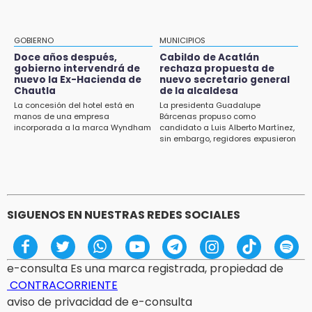
13:54
Falla convocatoria de inconformes de
GOBIERNO
MUNICIPIOS
Acatlán durante gira de Armenta en Chila
Doce años después,
Cabildo de Acatlán
gobierno intervendrá de
rechaza propuesta de
13:48
nuevo la Ex-Hacienda de
nuevo secretario general
Estado de México llevará su cultura al
Chautla
de la alcaldesa
Festival Cervantino 2026
La concesión del hotel está en
La presidenta Guadalupe
manos de una empresa
Bárcenas propuso como
incorporada a la marca Wyndham
candidato a Luis Alberto Martínez,
13:26
sin embargo, regidores expusieron
Ya instalan más de 2 mil luces para fiestas
su inconformidad ya que fue la
patrias en el Centro Histórico
única propuesta
12:55
Aranza López, la poblana que tocó la gloria
SIGUENOS EN NUESTRAS REDES SOCIALES
e-consulta Es una marca registrada, propiedad de
CONTRACORRIENTE
aviso de privacidad de e-consulta