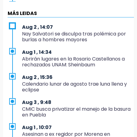
19:04
Directora de Orquesta Symphonia UDLAP
MÁS LEIDAS
dirige agrupaciones de talla internacional
Aug 2 , 14:07
18:14
Nay Salvatori se disculpa tras polémica por
EE. UU. Sub-20 avanza a la final de
burlas a hombres mayores
CONCACAF
Aug 1 , 14:34
17:50
Abrirán lugares en la Rosario Castellanos a
Van 17 denuncias por delitos ambientales,
rechazados UNAM: Sheinbaum
pero no hay detenidos por incendios
Aug 2 , 15:36
17:01
Calendario lunar de agosto trae luna llena y
Vecinos de Atlixco-Metepec denuncian
eclipse
inseguridad en caminos alternos por obra
carretera
Aug 3 , 9:48
CMIC busca privatizar el manejo de la basura
16:52
en Puebla
Vacían negocio de ropa en Tehuacán;
pérdidas superan los 100 mil pesos
Aug 1 , 10:07
Asesinan a ex regidor por Morena en
16:49