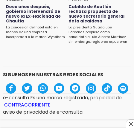
Acatlán durante gira de Armenta en Chila
Doce años después,
Cabildo de Acatlán
gobierno intervendrá de
rechaza propuesta de
13:48
nuevo la Ex-Hacienda de
nuevo secretario general
Estado de México llevará su cultura al
Chautla
de la alcaldesa
Festival Cervantino 2026
La concesión del hotel está en
La presidenta Guadalupe
manos de una empresa
Bárcenas propuso como
incorporada a la marca Wyndham
candidato a Luis Alberto Martínez,
13:26
sin embargo, regidores expusieron
Ya instalan más de 2 mil luces para fiestas
su inconformidad ya que fue la
patrias en el Centro Histórico
única propuesta
12:55
Aranza López, la poblana que tocó la gloria
SIGUENOS EN NUESTRAS REDES SOCIALES
e-consulta Es una marca registrada, propiedad de
CONTRACORRIENTE
aviso de privacidad de e-consulta