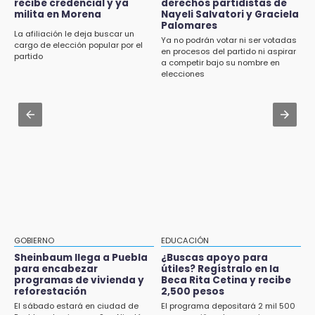
recibe credencial y ya
derechos partidistas de
16:48
milita en Morena
Nayeli Salvatori y Graciela
Aug 2 , 15:36
Por segundo día, podan árboles en zona del
Palomares
Karpa de Mente anuncia cartelera
La afiliación le deja buscar un
parque de Paseo de San Francisco
Ya no podrán votar ni ser votadas
internacional de circo para agosto
cargo de elección popular por el
en procesos del partido ni aspirar
partido
a competir bajo su nombre en
16:30
Aug 1 , 16:02
elecciones
Delegado de Bienestar ofrece asamblea de
Caen aserraderos ilegales en Chignahuapan
Morena en oficinas de Cohuecan
y Aquixtla; decomisan 330 m³ de madera
16:13
Aug 2 , 10:42
Cabildo de Acatlán rechaza propuesta de
Cartonería da vida a la gastronomía en
nuevo secretario general de la alcaldesa
desfile de mojigangas de Atlixco 2026
16:05
Doce años después, gobierno intervendrá de
nuevo la Ex-Hacienda de Chautla
16:01
GOBIERNO
EDUCACIÓN
¡El Lobo Mexicano está de vuelta!
Sheinbaum llega a Puebla
¿Buscas apoyo para
para encabezar
útiles? Regístralo en la
programas de vivienda y
Beca Rita Cetina y recibe
15:49
reforestación
2,500 pesos
Indigna a madre de Karla Valeria publicación
El sábado estará en ciudad de
El programa depositará 2 mil 500