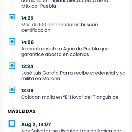
domicilio en Tlalancaleca, cerca de la
México-Puebla
14:25
Más de 100 entrenadores buscan
certificación
14:06
Armenta insiste a Agua de Puebla que
garantice abasto en colonias
13:34
José Luis García Parra recibe credencial y ya
milita en Morena
13:08
Colocan malla en “El Hoyo” del Tianguis de
Texmelucan por presunto mandato judicial
MÁS LEIDAS
12:02
¡México cierra con oro en natación artística!
Aug 2 , 14:07
Nay Salvatori se disculpa tras polémica por