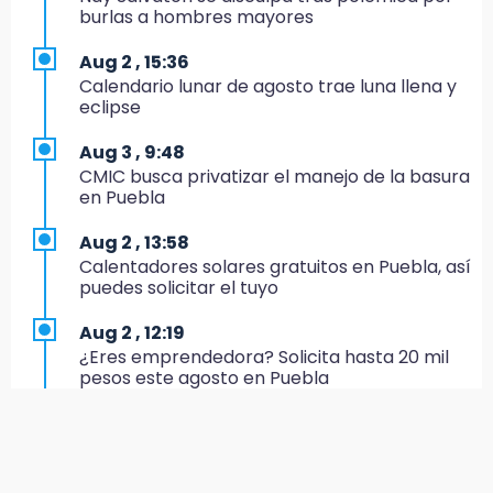
11:24
burlas a hombres mayores
Morena suspende derechos partidistas de
Nayeli Salvatori y Graciela Palomares
Aug 2 , 15:36
Calendario lunar de agosto trae luna llena y
10:49
eclipse
Denuncian ola de robos y falta de patrullaje
en San Baltazar Campeche
Aug 3 , 9:48
CMIC busca privatizar el manejo de la basura
10:06
en Puebla
¡Comienza el camino! Pericos abre la serie
ante Campeche
Aug 2 , 13:58
Calentadores solares gratuitos en Puebla, así
9:18
puedes solicitar el tuyo
Sheinbaum llega a Puebla para encabezar
programas de vivienda y reforestación
Aug 2 , 12:19
¿Eres emprendedora? Solicita hasta 20 mil
9:03
pesos este agosto en Puebla
Muere Jorge Messi
Aug 1 , 17:55
8:21
Comprarán 119 motos y patrullas para el
¡México vuelve a los Olímpicos!
CECSNSP en Puebla