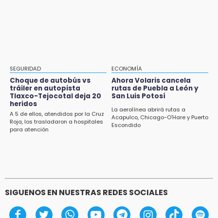
Jul 31 , 22:35
Puebla y Chivas dividen puntos en el
21:04
Cuauhtémoc
Isaac del Toro seguirá con UAE hasta 2031
20:45
Pensé que me iban a matar: Alberto narra lo
que vivió en un secuestro exprés
SEGURIDAD
ECONOMÍA
Choque de autobús vs
Ahora Volaris cancela
20:09
tráiler en autopista
rutas de Puebla a León y
Tlaxco-Tejocotal deja 20
San Luis Potosí
Black Tiger IV hará su presentación en la
heridos
Arena Puebla
La aerolínea abrirá rutas a
A 5 de ellos, atendidos por la Cruz
Acapulco, Chicago-O’Hare y Puerto
Roja, los trasladaron a hospitales
Escondido
19:54
para atención
Investigación de ASE a Tlatehui y Cuautle no
es politiquería, es por posible desfalco al
erario
SIGUENOS EN NUESTRAS REDES SOCIALES