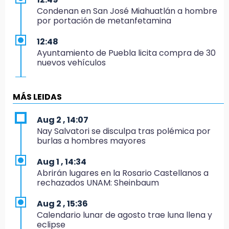
Condenan en San José Miahuatlán a hombre
por portación de metanfetamina
12:48
Ayuntamiento de Puebla licita compra de 30
nuevos vehículos
12:08
¿Buscas apoyo para útiles? Regístralo en la
MÁS LEIDAS
Beca Rita Cetina y recibe 2,500 pesos
Aug 2 , 14:07
12:07
Nay Salvatori se disculpa tras polémica por
Profeco clausura Cimera Gym Club, de Club
burlas a hombres mayores
Alpha, en San Pedro Cholula
Aug 1 , 14:34
12:06
Abrirán lugares en la Rosario Castellanos a
Toma precauciones por lluvias fuertes en
rechazados UNAM: Sheinbaum
Puebla este fin de semana
Aug 2 , 15:36
11:47
Calendario lunar de agosto trae luna llena y
¿Vas a remodelar? Infonavit te presta hasta
eclipse