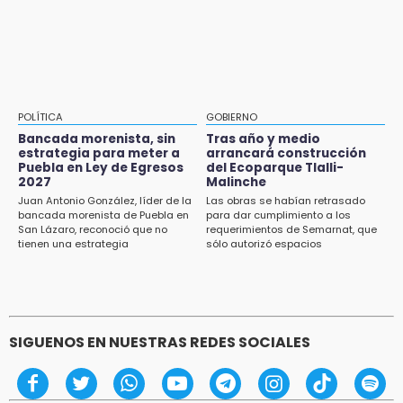
Cholula
15:21
Texmelucan contará con más de 500
cámaras de videovigilancia
15:08
POLÍTICA
GOBIERNO
Huitzilan de Serdán espera hasta 30 mil
Bancada morenista, sin
Tras año y medio
visitantes en feria
estrategia para meter a
arrancará construcción
Puebla en Ley de Egresos
del Ecoparque Tlalli-
2027
Malinche
15:07
Juan Antonio González, líder de la
Las obras se habían retrasado
Rastro de Atlixco descarta clembuterol y
bancada morenista de Puebla en
para dar cumplimiento a los
alerta por mataderos clandestinos
San Lázaro, reconoció que no
requerimientos de Semarnat, que
tienen una estrategia
sólo autorizó espacios
ecoturísticos
15:03
Cholula estrena agenda cultural con siete
actividades
SIGUENOS EN NUESTRAS REDES SOCIALES