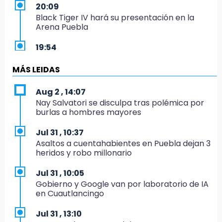
20:09
Black Tiger IV hará su presentación en la
Arena Puebla
19:54
Investigación de ASE a Tlatehui y Cuautle no
es politiquería, es por posible desfalco al
MÁS LEIDAS
erario
Aug 2 , 14:07
19:45
Nay Salvatori se disculpa tras polémica por
Estado invertirá en unidades médicas del
burlas a hombres mayores
IMSS-Bienestar y el SEDIF
Jul 31 , 10:37
19:35
Asaltos a cuentahabientes en Puebla dejan 3
De la Vega niega venta de Bravos
heridos y robo millonario
19:34
Jul 31 , 10:05
Desalojan a dos comerciantes en Valsequillo
Gobierno y Google van por laboratorio de IA
por invasión en zona de Conagua
en Cuautlancingo
19:18
Jul 31 , 13:10
Bancada morenista, sin estrategia para