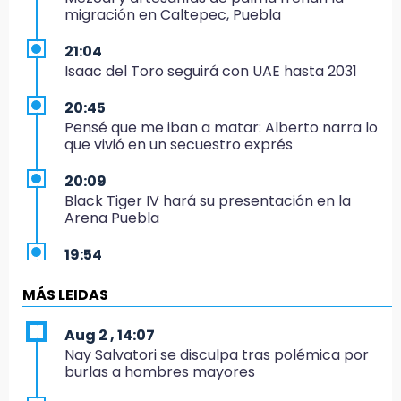
migración en Caltepec, Puebla
21:04
Isaac del Toro seguirá con UAE hasta 2031
20:45
Pensé que me iban a matar: Alberto narra lo
que vivió en un secuestro exprés
20:09
Black Tiger IV hará su presentación en la
Arena Puebla
19:54
Investigación de ASE a Tlatehui y Cuautle no
es politiquería, es por posible desfalco al
MÁS LEIDAS
erario
Aug 2 , 14:07
19:45
Nay Salvatori se disculpa tras polémica por
Estado invertirá en unidades médicas del
burlas a hombres mayores
IMSS-Bienestar y el SEDIF