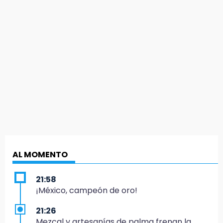
AL MOMENTO
21:58
¡México, campeón de oro!
21:26
Mezcal y artesanías de palma frenan la