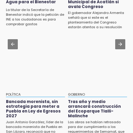
Agua para el Bienestar
Municipal de Acatlán si
Investigan presunta reventa de más de 100
en Puebla
avala Congreso
lotes en panteón de Tehuacán
La titular de la Secretaría de
El gobernador Alejandro Armenta
Bienestar indicó que la petición de
Jul 31 , 14:02
señaló que si este es el
INE a los ciudadanos es para
15:32
planteamiento del Congreso
Prepárate para lluvias intensas por frente
comprobar gastos
Roban bicicleta en menos de un minuto en
estarán atentos a su resolución
frío en Puebla
plaza de Libres
Jul 31 , 13:46
15:26
Certifícate como operador de transporte en
Grupo armado asalta gasera en San Andrés
Icatep
Cholula
15:21
Texmelucan contará con más de 500
cámaras de videovigilancia
15:08
POLÍTICA
GOBIERNO
Huitzilan de Serdán espera hasta 30 mil
Bancada morenista, sin
Tras año y medio
visitantes en feria
estrategia para meter a
arrancará construcción
Puebla en Ley de Egresos
del Ecoparque Tlalli-
2027
Malinche
15:07
Juan Antonio González, líder de la
Las obras se habían retrasado
Rastro de Atlixco descarta clembuterol y
bancada morenista de Puebla en
para dar cumplimiento a los
alerta por mataderos clandestinos
San Lázaro, reconoció que no
requerimientos de Semarnat, que