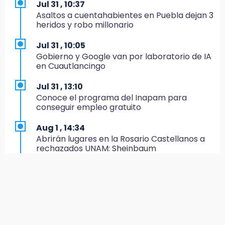
Jul 31 , 10:37
19:35
Asaltos a cuentahabientes en Puebla dejan 3
De la Vega niega venta de Bravos
heridos y robo millonario
19:34
Jul 31 , 10:05
Desalojan a dos comerciantes en Valsequillo
Gobierno y Google van por laboratorio de IA
por invasión en zona de Conagua
en Cuautlancingo
19:18
Jul 31 , 13:10
Bancada morenista, sin estrategia para
Conoce el programa del Inapam para
meter a Puebla en Ley de Egresos 2027
conseguir empleo gratuito
18:54
Aug 1 , 14:34
Gobierno rehabilitará el drenaje del Hospital
Abrirán lugares en la Rosario Castellanos a
de Especialidades del Issstep
rechazados UNAM: Sheinbaum
18:49
Aug 2 , 15:36
Sujeto asalta banco en Plaza Dorada tras
Calendario lunar de agosto trae luna llena y
amenazar con supuesto explosivo
eclipse
18:43
Jul 31 , 12:59
Renuncia Norman Campos, responsable de
Aprovecha las Ferias de Paz con consultas