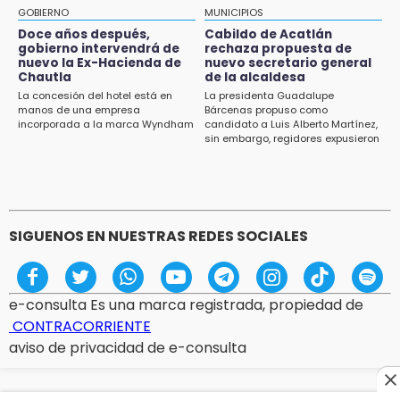
Falla convocatoria de inconformes de
GOBIERNO
MUNICIPIOS
Acatlán durante gira de Armenta en Chila
Doce años después,
Cabildo de Acatlán
gobierno intervendrá de
rechaza propuesta de
13:48
nuevo la Ex-Hacienda de
nuevo secretario general
Estado de México llevará su cultura al
Chautla
de la alcaldesa
Festival Cervantino 2026
La concesión del hotel está en
La presidenta Guadalupe
manos de una empresa
Bárcenas propuso como
incorporada a la marca Wyndham
candidato a Luis Alberto Martínez,
13:26
sin embargo, regidores expusieron
Ya instalan más de 2 mil luces para fiestas
su inconformidad ya que fue la
patrias en el Centro Histórico
única propuesta
12:55
Aranza López, la poblana que tocó la gloria
SIGUENOS EN NUESTRAS REDES SOCIALES
e-consulta Es una marca registrada, propiedad de
CONTRACORRIENTE
aviso de privacidad de e-consulta