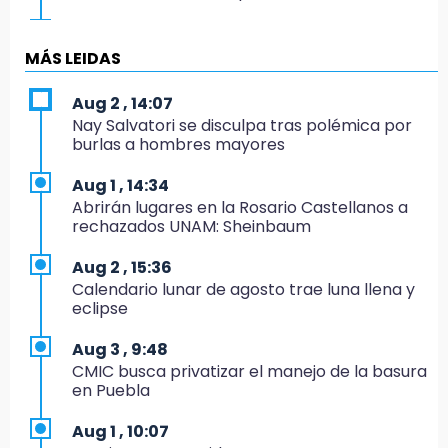
19:04
Directora de Orquesta Symphonia UDLAP
MÁS LEIDAS
dirige agrupaciones de talla internacional
Aug 2 , 14:07
18:14
Nay Salvatori se disculpa tras polémica por
EE. UU. Sub-20 avanza a la final de
burlas a hombres mayores
CONCACAF
Aug 1 , 14:34
17:50
Abrirán lugares en la Rosario Castellanos a
Van 17 denuncias por delitos ambientales,
rechazados UNAM: Sheinbaum
pero no hay detenidos por incendios
Aug 2 , 15:36
17:01
Calendario lunar de agosto trae luna llena y
Vecinos de Atlixco-Metepec denuncian
eclipse
inseguridad en caminos alternos por obra
carretera
Aug 3 , 9:48
CMIC busca privatizar el manejo de la basura
16:52
en Puebla
Vacían negocio de ropa en Tehuacán;
pérdidas superan los 100 mil pesos
Aug 1 , 10:07