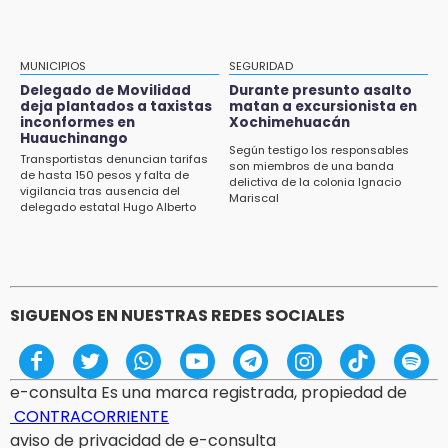
12:44
Precio del gas LP baja en Puebla, aprovecha
esta semana
MUNICIPIOS
SEGURIDAD
Delegado de Movilidad
Durante presunto asalto
12:32
deja plantados a taxistas
matan a excursionista en
inconformes en
Xochimehuacán
Puebla busca revancha en la Leagues Cup
Huauchinango
Según testigo los responsables
Transportistas denuncian tarifas
12:14
son miembros de una banda
de hasta 150 pesos y falta de
delictiva de la colonia Ignacio
Obed Vargas gana confianza con el Atlético
vigilancia tras ausencia del
Mariscal
delegado estatal Hugo Alberto
Gutiérrez Rangel
SIGUENOS EN NUESTRAS REDES SOCIALES
e-consulta Es una marca registrada, propiedad de
CONTRACORRIENTE
aviso de privacidad de e-consulta