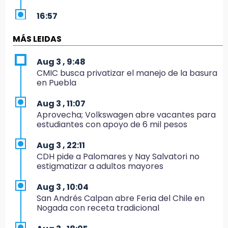
16:57
Los Voladores de Papantla vuelven a Izúcar y
cierran festejos de Santo Domingo
MÁS LEIDAS
16:50
Aug 3 , 9:48
México va por el oro y el boleto olímpico en
CMIC busca privatizar el manejo de la basura
Flag Football
en Puebla
16:34
Aug 3 , 11:07
Memes y críticas surten efecto; modifican
Aprovecha; Volkswagen abre vacantes para
colores del parque en Chalchicomula
estudiantes con apoyo de 6 mil pesos
16:00
Aug 3 , 22:11
MC reorganiza su estructura en Atlixco y
CDH pide a Palomares y Nay Salvatori no
nombra a Julio Águila dirigente
estigmatizar a adultos mayores
15:17
Aug 3 , 10:04
Operativo en Atencingo deja un detenido y
San Andrés Calpan abre Feria del Chile en
una motocicleta recuperada
Nogada con receta tradicional
15:07