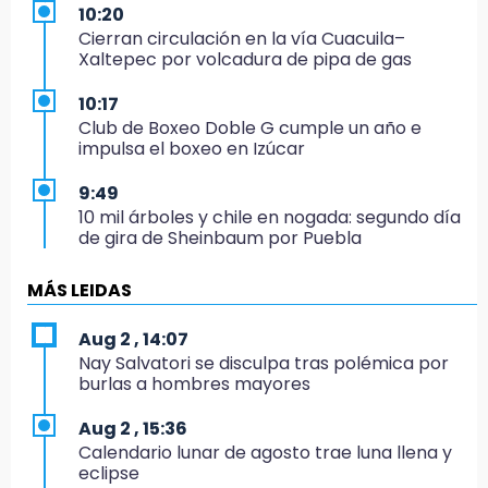
10:20
Cierran circulación en la vía Cuacuila–
Xaltepec por volcadura de pipa de gas
10:17
Club de Boxeo Doble G cumple un año e
impulsa el boxeo en Izúcar
9:49
10 mil árboles y chile en nogada: segundo día
de gira de Sheinbaum por Puebla
9:07
MÁS LEIDAS
El Bukanas, entre los 20 reos de alta
peligrosidad que SSP busca reubicar
Aug 2 , 14:07
Nay Salvatori se disculpa tras polémica por
22:36
burlas a hombres mayores
Pericos pega primero en Campeche
Aug 2 , 15:36
20:58
Calendario lunar de agosto trae luna llena y
¡América humilla a Cruz Azul!
eclipse