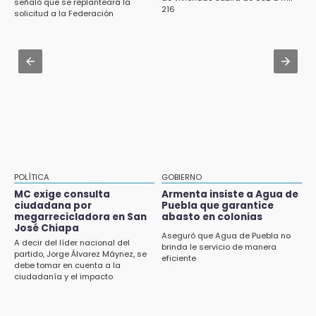
señaló que se replanteará la
Morena suspende derechos partidistas de
216
San Andrés Calpan abre Feria del Chile en
solicitud a la Federación
Nayeli Salvatori y Graciela Palomares
Nogada con receta tradicional
10:49
Aug 3 , 9:49
Denuncian ola de robos y falta de patrullaje
Manifestantes exponen ante Sheinbaum
en San Baltazar Campeche
crisis política en Acatlán
POLÍTICA
GOBIERNO
MC exige consulta
Armenta insiste a Agua de
ciudadana por
Puebla que garantice
megarrecicladora en San
abasto en colonias
José Chiapa
Aseguró que Agua de Puebla no
A decir del líder nacional del
brinda le servicio de manera
partido, Jorge Álvarez Máynez, se
eficiente
debe tomar en cuenta a la
ciudadanía y el impacto
ambiental