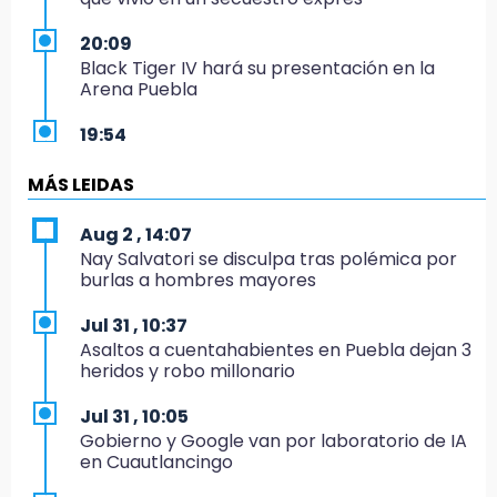
20:09
Black Tiger IV hará su presentación en la
Arena Puebla
19:54
Investigación de ASE a Tlatehui y Cuautle no
es politiquería, es por posible desfalco al
MÁS LEIDAS
erario
Aug 2 , 14:07
19:45
Nay Salvatori se disculpa tras polémica por
Estado invertirá en unidades médicas del
burlas a hombres mayores
IMSS-Bienestar y el SEDIF
Jul 31 , 10:37
19:35
Asaltos a cuentahabientes en Puebla dejan 3
De la Vega niega venta de Bravos
heridos y robo millonario
19:34
Jul 31 , 10:05
Desalojan a dos comerciantes en Valsequillo
Gobierno y Google van por laboratorio de IA
por invasión en zona de Conagua
en Cuautlancingo