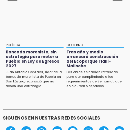
Grupo armado asalta gasera en San Andrés
frío en Puebla
Cholula
15:21
Texmelucan contará con más de 500
cámaras de videovigilancia
15:08
POLÍTICA
GOBIERNO
Huitzilan de Serdán espera hasta 30 mil
Bancada morenista, sin
Tras año y medio
visitantes en feria
estrategia para meter a
arrancará construcción
Puebla en Ley de Egresos
del Ecoparque Tlalli-
2027
Malinche
15:07
Juan Antonio González, líder de la
Las obras se habían retrasado
Rastro de Atlixco descarta clembuterol y
bancada morenista de Puebla en
para dar cumplimiento a los
alerta por mataderos clandestinos
San Lázaro, reconoció que no
requerimientos de Semarnat, que
tienen una estrategia
sólo autorizó espacios
ecoturísticos
15:03
Cholula estrena agenda cultural con siete
actividades
SIGUENOS EN NUESTRAS REDES SOCIALES