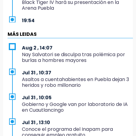
Black Tiger IV hará su presentación en la
Arena Puebla
19:54
Investigación de ASE a Tlatehui y Cuautle no
es politiquería, es por posible desfalco al
MÁS LEIDAS
erario
Aug 2 , 14:07
19:45
Nay Salvatori se disculpa tras polémica por
Estado invertirá en unidades médicas del
burlas a hombres mayores
IMSS-Bienestar y el SEDIF
Jul 31 , 10:37
19:35
Asaltos a cuentahabientes en Puebla dejan 3
De la Vega niega venta de Bravos
heridos y robo millonario
19:34
Jul 31 , 10:05
Desalojan a dos comerciantes en Valsequillo
Gobierno y Google van por laboratorio de IA
por invasión en zona de Conagua
en Cuautlancingo
19:18
Jul 31 , 13:10
Bancada morenista, sin estrategia para
Conoce el programa del Inapam para
meter a Puebla en Ley de Egresos 2027
conseguir empleo gratuito