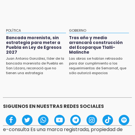
15:21
Texmelucan contará con más de 500
cámaras de videovigilancia
15:08
POLÍTICA
GOBIERNO
Huitzilan de Serdán espera hasta 30 mil
Bancada morenista, sin
Tras año y medio
visitantes en feria
estrategia para meter a
arrancará construcción
Puebla en Ley de Egresos
del Ecoparque Tlalli-
2027
Malinche
15:07
Juan Antonio González, líder de la
Las obras se habían retrasado
Rastro de Atlixco descarta clembuterol y
bancada morenista de Puebla en
para dar cumplimiento a los
alerta por mataderos clandestinos
San Lázaro, reconoció que no
requerimientos de Semarnat, que
tienen una estrategia
sólo autorizó espacios
ecoturísticos
15:03
Cholula estrena agenda cultural con siete
actividades
SIGUENOS EN NUESTRAS REDES SOCIALES
e-consulta Es una marca registrada, propiedad de