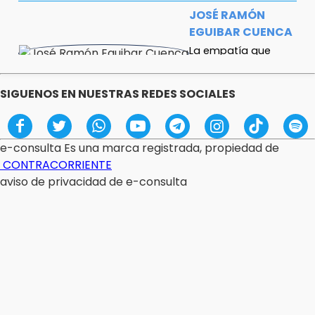
JOSÉ RAMÓN
EGUIBAR CUENCA
La empatía que
mostramos
depende de cómo
dormimos
SIGUENOS EN NUESTRAS REDES SOCIALES
JOSÉL MOCTEZUMA
Armenta no solapará
e-consulta Es una marca registrada, propiedad de
gobernantes fantoches y
CONTRACORRIENTE
omisos
aviso de privacidad de e-consulta