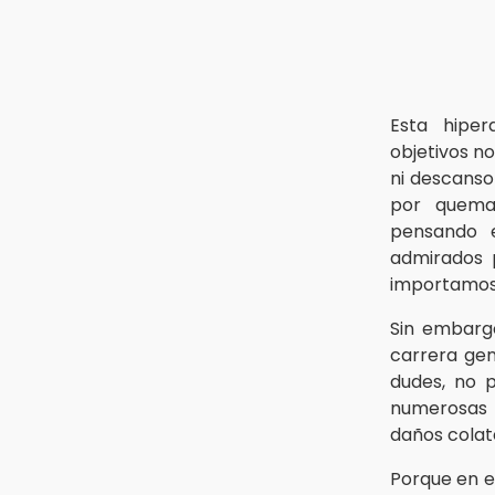
Esta hiper
objetivos n
ni descanso
por quem
pensando
admirados 
importamos
Sin embarg
carrera gen
dudes, no p
numerosas 
daños colat
Porque en e