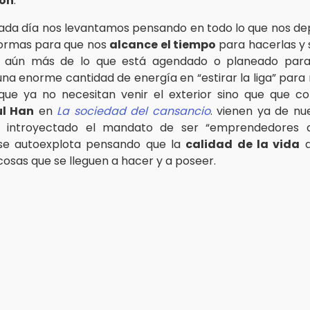
ión
.
cada día nos levantamos pensando en todo lo que nos dep
formas para que nos
alcance el tiempo
para hacerlas y s
 aún más de lo que está agendado o planeado para 
una enorme cantidad de energía en “estirar la liga” para
ue ya no necesitan venir el exterior sino que que c
l Han
en
La sociedad del cansancio
. vienen ya de nu
 introyectado el mandato de ser “emprendedores 
se autoexplota pensando que la
calidad de la vida
d
osas que se lleguen a hacer y a poseer.