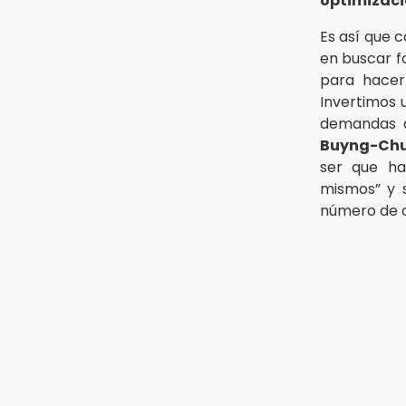
optimizac
Es así que 
en buscar 
para hacer
Invertimos 
demandas q
Buyng-Chu
ser que ha
mismos” y 
número de c