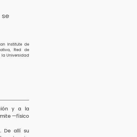
 se
n Institute de
ativa, Red de
e la Universidad
ción y a la
ímite —físico
 De allí su