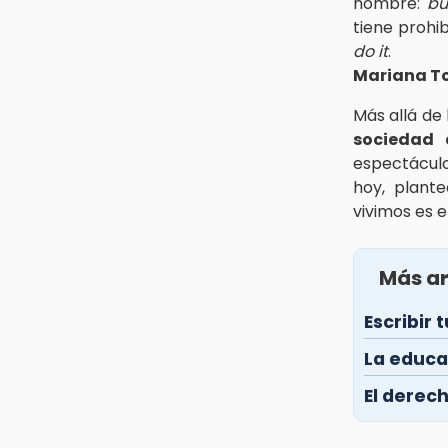
nombre:
bu
tiene prohi
do it
.
Mariana T
Más allá de
sociedad 
espectáculo
hoy, plant
vivimos es e
Más ar
Escribir 
La educa
El derech