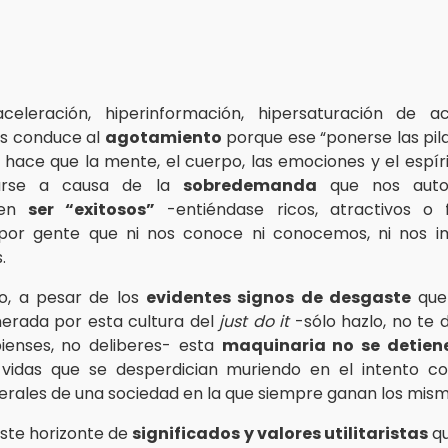
aceleración, hiperinformación, hipersaturación de ac
os conduce al
agotamiento
porque ese “ponerse las pila
 hace que la mente, el cuerpo, las emociones y el espír
arse a causa de la
sobredemanda
que nos auto
 en
ser “exitosos”
-entiéndase ricos, atractivos o
por gente que ni nos conoce ni conocemos, ni nos im
.
o, a pesar de los
evidentes signos de desgaste
que
erada por esta cultura del
just do it
-sólo hazlo, no te 
ienses, no deliberes- esta
maquinaria no se detien
vidas que se desperdician muriendo en el intento c
erales de una sociedad en la que siempre ganan los mism
ste horizonte de
significados y valores utilitaristas
qu