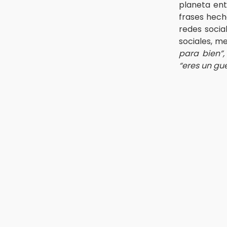
planeta ent
frases hech
redes socia
sociales, m
para bien”,
“eres un gue