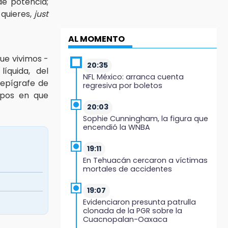
de potencia;
 quieres,
just
AL MOMENTO
ue vivimos -
20:35
líquida, del
NFL México: arranca cuenta
 epígrafe de
regresiva por boletos
mpos en que
20:03
Sophie Cunningham, la figura que
encendió la WNBA
19:11
En Tehuacán cercaron a víctimas
mortales de accidentes
19:07
Evidenciaron presunta patrulla
clonada de la PGR sobre la
Cuacnopalan-Oaxaca