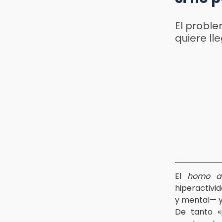
El proble
quiere ll
El
homo ag
hiperactivid
y mental— y
De tanto «