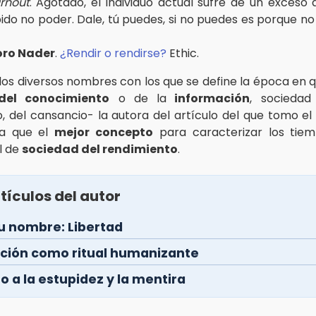
rnout
. Agotado, el individuo actual sufre de un exceso 
bido no poder. Dale, tú puedes, si no puedes es porque no
oro Nader
.
¿Rendir o rendirse?
Ethic.
 los diversos nombres con los que se define la época en q
del conocimiento
o de la
información
, sociedad 
, del cansancio- la autora del artículo del que tomo el
ea que el
mejor concepto
para caracterizar los tie
l de
sociedad del rendimiento
.
tículos del autor
tu nombre: Libertad
ción como ritual humanizante
o a la estupidez y la mentira