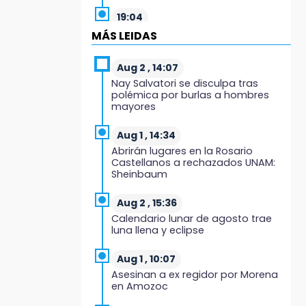
19:04
Directora de Orquesta Symphonia
MÁS LEIDAS
UDLAP dirige agrupaciones de talla
internacional
Aug 2 , 14:07
Nay Salvatori se disculpa tras
18:14
polémica por burlas a hombres
EE. UU. Sub-20 avanza a la final de
mayores
CONCACAF
Aug 1 , 14:34
17:50
Abrirán lugares en la Rosario
Van 17 denuncias por delitos
Castellanos a rechazados UNAM:
ambientales, pero no hay
Sheinbaum
detenidos por incendios
Aug 2 , 15:36
17:01
Calendario lunar de agosto trae
Vecinos de Atlixco-Metepec
luna llena y eclipse
denuncian inseguridad en
caminos alternos por obra
carretera
Aug 1 , 10:07
Asesinan a ex regidor por Morena
en Amozoc
16:52
Vacían negocio de ropa en