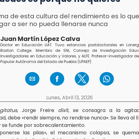
ma de esta cultura del rendimiento es lo que
egar a ser no pueda llenarse nunca
Juan Martín López Calva
Doctor en Educación UAT. Tuvo estancias postdoctorales en Lonerga
Boston College. Miembro de SNI, Consejo de Investigación Educ
Investigadores en Educación y Valores, y ALFE. Profesor-investigador d
Popular Autónoma del Estado de Puebla (UPAEP).
Lunes, Abril 13, 2026
itatus
, Jorge Freire
dixit
, se consagra a la agita
ad, debe «rendir siempre, no rendirse nunca». Se lleva al l
 se funde por sobrecalentamiento.
ponerse las pilas», el mecanismo colapsa, se quema.