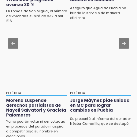
Cartonería da vida a la gastronomía en
avanza 30 %
desfile de mojigangas de Atlixco 2026
Aseguró que Agua de Puebla no
En Lomas de San Miguel, el número
brinda le servicio de manera
de viviendas subirá de 832 a mil
Aug 3 , 18:05
eficiente
216
Gobierno busca nuevos vuelos para
aeropuerto; 4 de los 12 nuevos peligran
Aug 2 , 12:04
Gas LP baja en Puebla, aprovecha el precio
esta semana
POLÍTICA
POLÍTICA
Morena suspende
Jorge Máynez pide unidad
derechos partidistas de
en MC para lograr
Nayeli Salvatori y Graciela
cambios en Puebla
Palomares
Se presentó al informe del senador
Ya no podrán votar ni ser votadas
Néstor Camarillo, que se destapó
en procesos del partido ni aspirar
a competir bajo su nombre en
elecciones