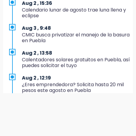
17:24
Aug 2 , 15:36
El Quintalero: la panadería de Izúcar que
Calendario lunar de agosto trae luna llena y
elabora pan de conejo para Santo Domingo
eclipse
17:20
Aug 3 , 9:48
Conductora se estampa contra vivienda y
CMIC busca privatizar el manejo de la basura
mata a trabajador en Tehuacán
en Puebla
17:18
Aug 2 , 13:58
Advierten sanciones por estacionarse en
Calentadores solares gratuitos en Puebla, así
avenida de Tlatlauquitepec
puedes solicitar el tuyo
17:15
Aug 2 , 12:19
Profeco suspende Cimera Gym Club en
¿Eres emprendedora? Solicita hasta 20 mil
Cholula tras detectar cinco irregularidades
pesos este agosto en Puebla
16:51
Aug 3 , 11:07
Recuperan espacios deportivos en La
Aprovecha; Volkswagen abre vacantes para
Libertad
estudiantes con apoyo de 6 mil pesos
16:45
Aug 2 , 12:34
Sheinbaum entrega tarjetas de Pensión
Alumnos de la AMIZ Puebla son forzados a