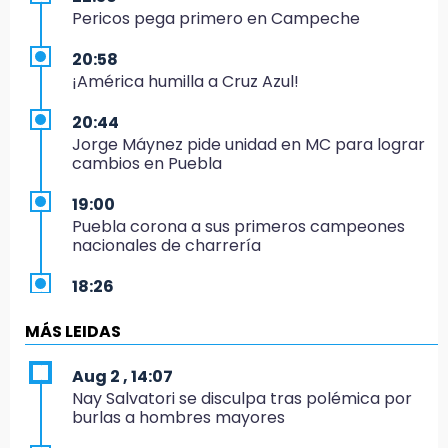
Pericos pega primero en Campeche
20:58
¡América humilla a Cruz Azul!
20:44
Jorge Máynez pide unidad en MC para lograr
cambios en Puebla
19:00
Puebla corona a sus primeros campeones
nacionales de charrería
18:26
Regresa Sheinbaum a Puebla y entrega
viviendas: programa avanza 30 %
MÁS LEIDAS
18:11
Aug 2 , 14:07
México hace historia: tricampeón de
Nay Salvatori se disculpa tras polémica por
Centroamericanos
burlas a hombres mayores