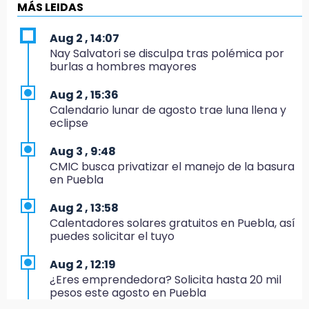
MÁS LEIDAS
12:02
¡México cierra con oro en natación artística!
Aug 2 , 14:07
Nay Salvatori se disculpa tras polémica por
11:24
burlas a hombres mayores
Morena suspende derechos partidistas de
Nayeli Salvatori y Graciela Palomares
Aug 2 , 15:36
Calendario lunar de agosto trae luna llena y
10:49
eclipse
Denuncian ola de robos y falta de patrullaje
en San Baltazar Campeche
Aug 3 , 9:48
CMIC busca privatizar el manejo de la basura
10:06
en Puebla
¡Comienza el camino! Pericos abre la serie
ante Campeche
Aug 2 , 13:58
Calentadores solares gratuitos en Puebla, así
9:18
puedes solicitar el tuyo
Sheinbaum llega a Puebla para encabezar
programas de vivienda y reforestación
Aug 2 , 12:19
¿Eres emprendedora? Solicita hasta 20 mil
9:03
pesos este agosto en Puebla
Muere Jorge Messi