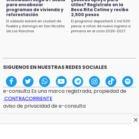
para encabezar
útiles? Regístralo en la
programas de vivienda y
Beca Rita Cetina y recibe
15:49
reforestación
2,500 pesos
Indigna a madre de Karla Valeria publicación
El sábado estará en ciudad de
El programa depositará 2 mil 500
de su yerno Yeudiel
Puebla y domingo en San Nicolás
pesos a niños de nuevo ingreso a
de Los Ranchos
primaria en el ciclo 2026-2027
SIGUENOS EN NUESTRAS REDES SOCIALES
e-consulta Es una marca registrada, propiedad de
CONTRACORRIENTE
aviso de privacidad de e-consulta