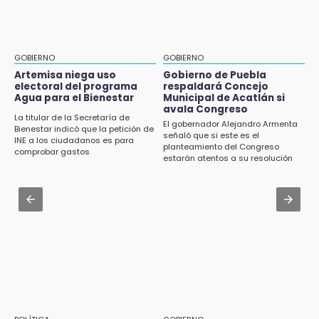
Jul 31 , 16:31
15:57
Armenta pide denunciar abusos en
Texmelucan abren convocatoria de Huertos
Academia Militarizada Ignacio Zaragoza
de Traspatio para grupos vulnerables
GOBIERNO
GOBIERNO
Jul 31 , 13:46
Artemisa niega uso
Gobierno de Puebla
15:43
electoral del programa
respaldará Concejo
Certifícate como operador de transporte en
Agua para el Bienestar
Municipal de Acatlán si
Investigan presunta reventa de más de 100
Icatep
avala Congreso
lotes en panteón de Tehuacán
La titular de la Secretaría de
El gobernador Alejandro Armenta
Bienestar indicó que la petición de
Jul 31 , 14:02
señaló que si este es el
INE a los ciudadanos es para
15:32
planteamiento del Congreso
Prepárate para lluvias intensas por frente
comprobar gastos
Roban bicicleta en menos de un minuto en
estarán atentos a su resolución
frío en Puebla
plaza de Libres
Jul 31 , 13:35
15:26
El mexicano Karim López firma contrato
Grupo armado asalta gasera en San Andrés
multianual con Memphis Grizzlies
Cholula
15:21
Texmelucan contará con más de 500
cámaras de videovigilancia
15:08