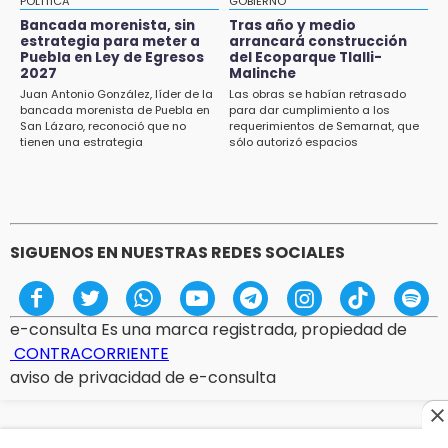
POLÍTICA
GOBIERNO
Huitzilan de Serdán espera hasta 30 mil
Bancada morenista, sin
Tras año y medio
visitantes en feria
estrategia para meter a
arrancará construcción
Puebla en Ley de Egresos
del Ecoparque Tlalli-
2027
Malinche
15:07
Juan Antonio González, líder de la
Las obras se habían retrasado
Rastro de Atlixco descarta clembuterol y
bancada morenista de Puebla en
para dar cumplimiento a los
alerta por mataderos clandestinos
San Lázaro, reconoció que no
requerimientos de Semarnat, que
tienen una estrategia
sólo autorizó espacios
ecoturísticos
15:03
Cholula estrena agenda cultural con siete
actividades
SIGUENOS EN NUESTRAS REDES SOCIALES
e-consulta Es una marca registrada, propiedad de
CONTRACORRIENTE
aviso de privacidad de e-consulta