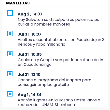
es politiquería, es por posible desfalco al
MÁS LEIDAS
erario
Aug 2 , 14:07
19:45
Nay Salvatori se disculpa tras polémica por
Estado invertirá en unidades médicas del
burlas a hombres mayores
IMSS-Bienestar y el SEDIF
Jul 31 , 10:37
19:35
Asaltos a cuentahabientes en Puebla dejan 3
De la Vega niega venta de Bravos
heridos y robo millonario
19:34
Jul 31 , 10:05
Desalojan a dos comerciantes en Valsequillo
Gobierno y Google van por laboratorio de IA
por invasión en zona de Conagua
en Cuautlancingo
19:18
Jul 31 , 13:10
Bancada morenista, sin estrategia para
Conoce el programa del Inapam para
meter a Puebla en Ley de Egresos 2027
conseguir empleo gratuito
18:54
Aug 1 , 14:34
Gobierno rehabilitará el drenaje del Hospital
Abrirán lugares en la Rosario Castellanos a
de Especialidades del Issstep
rechazados UNAM: Sheinbaum