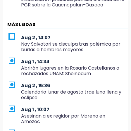
PGR sobre la Cuacnopalan-Oaxaca
19:04
Directora de Orquesta Symphonia UDLAP
MÁS LEIDAS
dirige agrupaciones de talla internacional
Aug 2 , 14:07
18:14
Nay Salvatori se disculpa tras polémica por
EE. UU. Sub-20 avanza a la final de
burlas a hombres mayores
CONCACAF
Aug 1 , 14:34
17:50
Abrirán lugares en la Rosario Castellanos a
Van 17 denuncias por delitos ambientales,
rechazados UNAM: Sheinbaum
pero no hay detenidos por incendios
Aug 2 , 15:36
17:01
Calendario lunar de agosto trae luna llena y
Vecinos de Atlixco-Metepec denuncian
eclipse
inseguridad en caminos alternos por obra
carretera
Aug 1 , 10:07
Asesinan a ex regidor por Morena en
16:52
Amozoc
Vacían negocio de ropa en Tehuacán;
pérdidas superan los 100 mil pesos