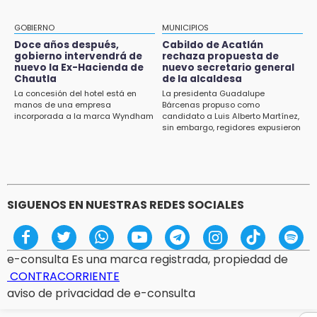
13:54
Falla convocatoria de inconformes de
GOBIERNO
MUNICIPIOS
Acatlán durante gira de Armenta en Chila
Doce años después,
Cabildo de Acatlán
gobierno intervendrá de
rechaza propuesta de
13:48
nuevo la Ex-Hacienda de
nuevo secretario general
Estado de México llevará su cultura al
Chautla
de la alcaldesa
Festival Cervantino 2026
La concesión del hotel está en
La presidenta Guadalupe
manos de una empresa
Bárcenas propuso como
incorporada a la marca Wyndham
candidato a Luis Alberto Martínez,
13:26
sin embargo, regidores expusieron
Ya instalan más de 2 mil luces para fiestas
su inconformidad ya que fue la
patrias en el Centro Histórico
única propuesta
12:55
Aranza López, la poblana que tocó la gloria
SIGUENOS EN NUESTRAS REDES SOCIALES
e-consulta Es una marca registrada, propiedad de
CONTRACORRIENTE
aviso de privacidad de e-consulta