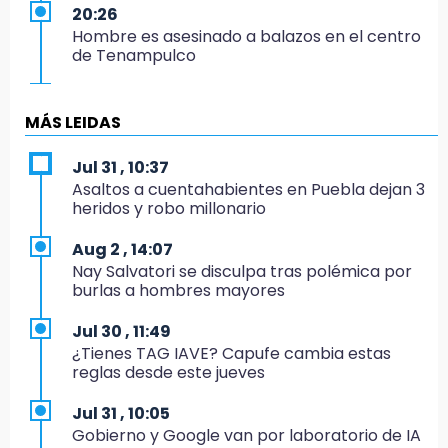
20:26
Hombre es asesinado a balazos en el centro
de Tenampulco
19:49
BUAP pagó 74 millones por 25 nuevos
MÁS LEIDAS
autobuses del STU
Jul 31 , 10:37
19:33
Asaltos a cuentahabientes en Puebla dejan 3
Hallan sin vida a mujer y sus dos hijos en
heridos y robo millonario
vivienda de Huauchinango
Aug 2 , 14:07
19:27
Nay Salvatori se disculpa tras polémica por
Identifican a dos hermanos asesinados cerca
burlas a hombres mayores
de la Central de Abastos de Huixcolotla
Jul 30 , 11:49
19:22
¿Tienes TAG IAVE? Capufe cambia estas
Supervisa rectora Lilia Cedillo proceso de
reglas desde este jueves
inscripción del nivel superior
Jul 31 , 10:05
19:09
Gobierno y Google van por laboratorio de IA
Checo y Cadillac, en blanco antes del parón