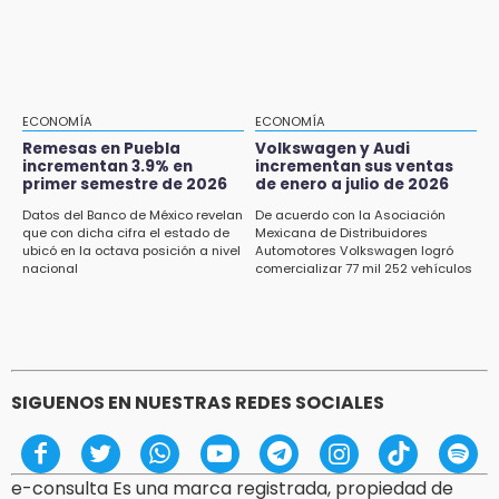
Fuga de agua cumple casi un mes sin ser
atendida en San Andrés Cholula
15:13
Armenta confirma apertura de siete nuevas
Casas Carmen Serdán
ECONOMÍA
ECONOMÍA
Remesas en Puebla
Volkswagen y Audi
incrementan 3.9% en
incrementan sus ventas
15:12
primer semestre de 2026
de enero a julio de 2026
Puebla vibrará con una noche de fútbol,
béisbol y basquetbol
Datos del Banco de México revelan
De acuerdo con la Asociación
que con dicha cifra el estado de
Mexicana de Distribuidores
ubicó en la octava posición a nivel
Automotores Volkswagen logró
14:54
nacional
comercializar 77 mil 252 vehículos
Padres denuncian presunto hallazgo de
droga en telesecundaria de Chicontla
SIGUENOS EN NUESTRAS REDES SOCIALES
e-consulta Es una marca registrada, propiedad de