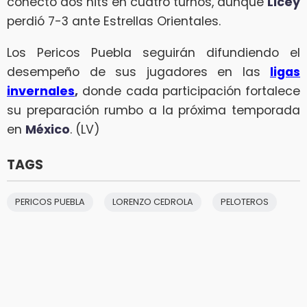
conectó dos hits en cuatro turnos, aunque
Licey
perdió 7-3 ante Estrellas Orientales.
Los Pericos Puebla seguirán difundiendo el
desempeño de sus jugadores en las
ligas
invernales
,
donde cada participación fortalece
su preparación rumbo a la próxima temporada
en
México
. (LV)
TAGS
PERICOS PUEBLA
LORENZO CEDROLA
PELOTEROS