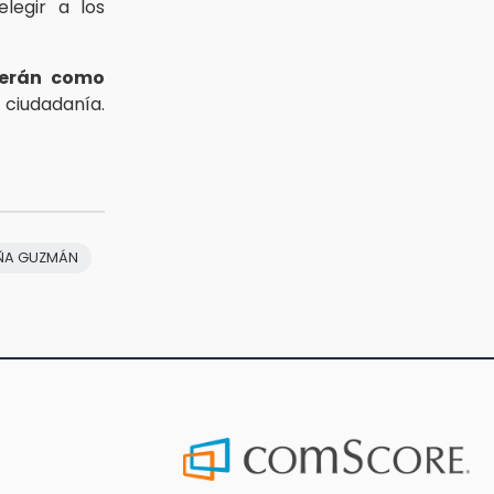
legir a los
serán como
 ciudadanía.
EÑA GUZMÁN