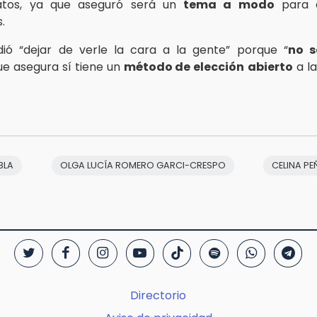
atos, ya que aseguró será un
tema a modo
para e
.
idió “dejar de verle la cara a la gente” porque “
no 
que asegura sí tiene un
método de elección
abierto
a la
BLA
OLGA LUCÍA ROMERO GARCI-CRESPO
CELINA P
Directorio