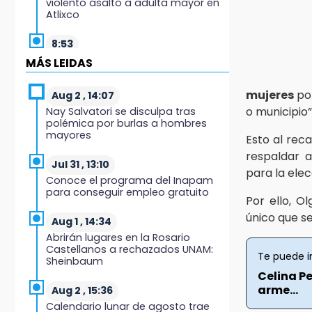
violento asalto a adulta mayor en
Atlixco
8:53
Velan a Dominga, octogenaria
MÁS LEIDAS
asesinada tras ir a vender
cemitas
mujeres
po
Aug 2 , 14:07
o municipio”
Nay Salvatori se disculpa tras
8:34
polémica por burlas a hombres
Sí hay medicinas para
mayores
Esto al rec
trasplantados en San José: IMSS
Puebla, tras protestas
respaldar 
Jul 31 , 13:10
para la elec
Conoce el programa del Inapam
8:23
para conseguir empleo gratuito
Lobos Puebla cae, pero deja todo
Por ello, O
en la duela
único que s
Aug 1 , 14:34
Abrirán lugares en la Rosario
8:07
Castellanos a rechazados UNAM:
Ahora Volaris cancela rutas de
Te puede i
Sheinbaum
Puebla a León y San Luis Potosí
Celina P
arme...
Aug 2 , 15:36
7:58
Calendario lunar de agosto trae
Portland golea al Puebla en la