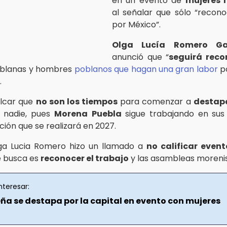
en un evento de
mujeres 
al señalar que sólo “recono
por México”.
Olga Lucía Romero Gar
anunció que “
seguirá reco
blanas y hombres
poblanos que hagan una gran labor
po
.
alcar que
no son los tiempos
para comenzar a
destap
a nadie, pues
Morena
Puebla
sigue trabajando en sus 
ción que se realizará en 2027.
lga Lucia Romero hizo un llamado a
no calificar event
e busca es
reconocer el trabajo
y las asambleas morenis
nteresar:
eña se destapa por la capital en evento con mujeres