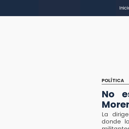
Inici
POLÍTICA
No e
Moren
La dirig
donde lo
militante