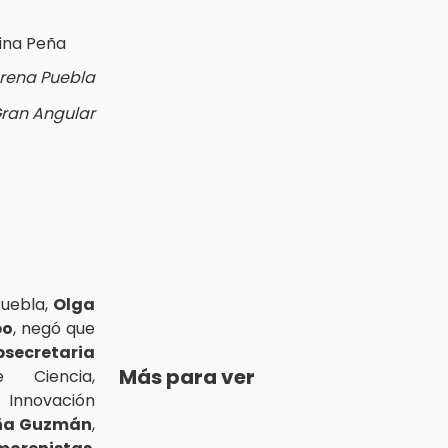
orena Puebla
Gran Angular
uebla,
Olga
po
, negó que
secretaria
Más para ver
 Ciencia,
 Innovación
eña Guzmán
,