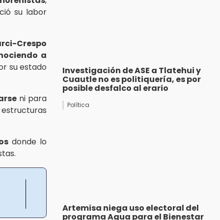
morenistas
,
ció su labor
ci-Crespo
nociendo a
r su estado
Investigación de ASE a Tlatehui y
Cuautle no es politiquería, es por
posible desfalco al erario
arse
ni para
Política
estructuras
os
donde lo
tas.
Artemisa niega uso electoral del
programa Agua para el Bienestar