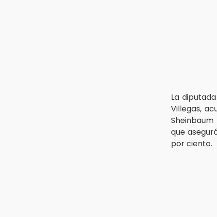
15:12
Puebla vibrará con una noche de
fútbol, béisbol y basquetbol
14:54
Padres denuncian presunto
hallazgo de droga en
telesecundaria de Chicontla
La diputada
Villegas, a
Sheinbaum
que asegur
por ciento.