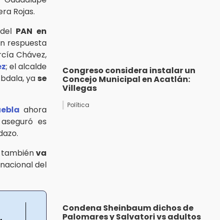
ra Rojas.
 del
PAN en
 en respuesta
rcía Chávez,
ez
; el alcalde
Congreso considera instalar un
Abdala, ya
se
Concejo Municipal en Acatlán:
Villegas
Política
uebla
ahora
 aseguró es
dazo.
y también
va
 nacional del
Condena Sheinbaum dichos de
Palomares y Salvatori vs adultos
,