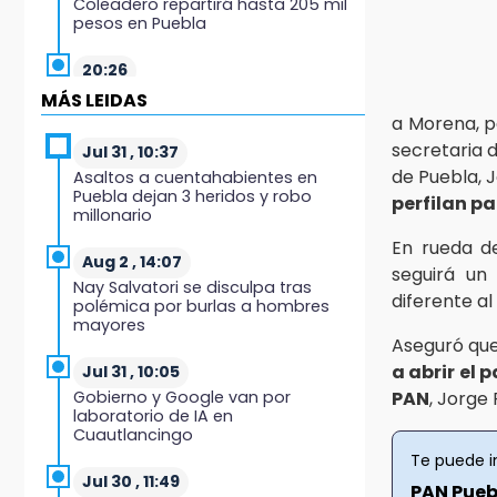
Coleadero repartirá hasta 205 mil
pesos en Puebla
20:26
Hombre es asesinado a balazos
MÁS LEIDAS
en el centro de Tenampulco
a Morena, p
secretaria 
Jul 31 , 10:37
19:49
de Puebla, 
Asaltos a cuentahabientes en
BUAP pagó 74 millones por 25
Puebla dejan 3 heridos y robo
perfilan pa
nuevos autobuses del STU
millonario
En rueda de
19:33
Aug 2 , 14:07
seguirá u
Hallan sin vida a mujer y sus dos
Nay Salvatori se disculpa tras
hijos en vivienda de Huauchinango
diferente al
polémica por burlas a hombres
mayores
19:27
Aseguró que
Identifican a dos hermanos
a abrir el 
Jul 31 , 10:05
asesinados cerca de la Central de
Gobierno y Google van por
PAN
, Jorge
Abastos de Huixcolotla
laboratorio de IA en
Cuautlancingo
19:22
Te puede i
Supervisa rectora Lilia Cedillo
Jul 30 , 11:49
PAN Pueb
proceso de inscripción del nivel