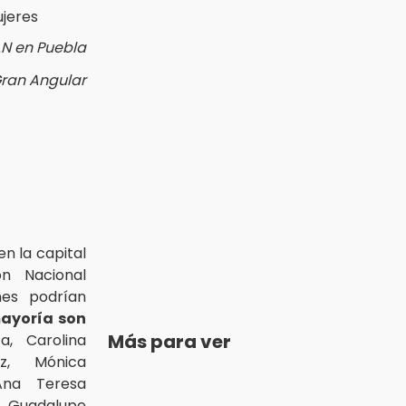
AN en Puebla
Gran Angular
n la capital
ón Nacional
nes podrían
mayoría son
Más para ver
a, Carolina
iz, Mónica
 Ana Teresa
uadalupe