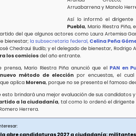
Arruabarrena y Manolo Herre
Así lo informó el dirigente
Puebla
, Mario Riestra Piña,
artido del que algunos actores como Laura Artemisa Ga
de bienestar;
la subsecretaria federal,
Celina Peña Góm
José Chedraui Budib; y el delegado de bienestar, Rodrigo 
ra los comicios
del año entrante.
 prensa, Mario Riestra Piña anunció que el
PAN en P
n
nuevo método de elección
por encuestas, el cual
 que aplica
Morena
, porque no se presenta el famoso de
 esto brindará una mejor evaluación de sus candidatos 
partido a la ciudadanía
, tal como lo ordenó el dirigente
 Romero Herrera.
nteresar:
la abre candidaturas 2027 a ciudadanía; militantes