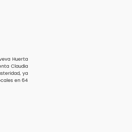
veva Huerta
enta Claudia
steridad, ya
ocales en 64