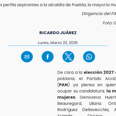
Dirigencia del P
Foto: 
RICARDO JUÁREZ
Lunes, Marzo 23, 2026
De cara a la
elección 2027
e
poblana, el Partido Acci
(
PAN
) ya piensa en quie
ocupar su candidatura;
la 
mujeres
: Genoveva Huert
Beauregard, Liliana Ort
Rodríguez Dellavecchia,
Aranda Orozco, G