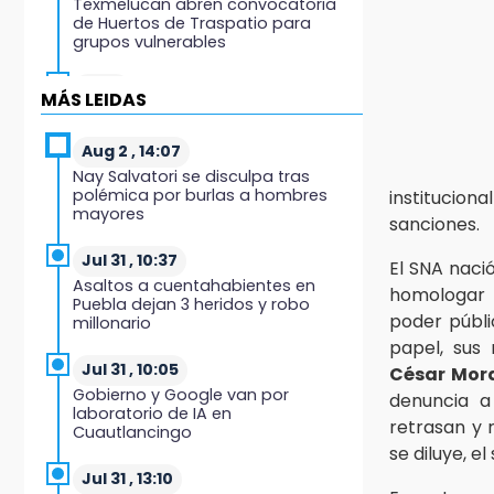
Texmelucan abren convocatoria
de Huertos de Traspatio para
grupos vulnerables
15:43
MÁS LEIDAS
Investigan presunta reventa de
más de 100 lotes en panteón de
Tehuacán
Aug 2 , 14:07
Nay Salvatori se disculpa tras
polémica por burlas a hombres
instituciona
15:32
mayores
Roban bicicleta en menos de un
sanciones.
minuto en plaza de Libres
Jul 31 , 10:37
El SNA nació
Asaltos a cuentahabientes en
15:26
homologar r
Puebla dejan 3 heridos y robo
Grupo armado asalta gasera en
poder públi
millonario
San Andrés Cholula
papel, sus 
Jul 31 , 10:05
César Mor
15:21
Gobierno y Google van por
denuncia a
Texmelucan contará con más de
laboratorio de IA en
500 cámaras de videovigilancia
retrasan y 
Cuautlancingo
se diluye, e
15:08
Jul 31 , 13:10
Huitzilan de Serdán espera hasta