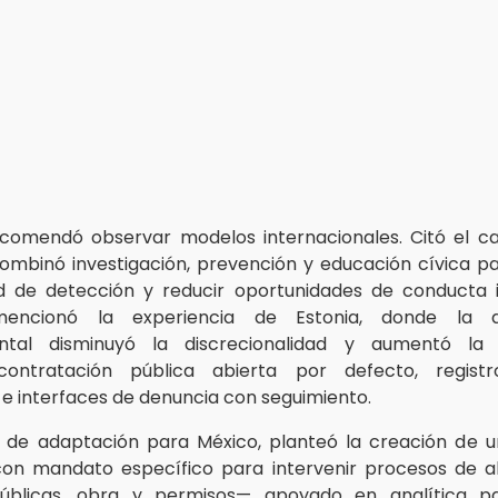
comendó observar modelos internacionales. Citó el c
ombinó investigación, prevención y educación cívica pa
d de detección y reducir oportunidades de conducta 
mencionó la experiencia de Estonia, donde la dig
tal disminuyó la discrecionalidad y aumentó la t
ontratación pública abierta por defecto, registro
s e interfaces de denuncia con seguimiento.
 de adaptación para México, planteó la creación de u
con mandato específico para intervenir procesos de a
blicas, obra y permisos— apoyado en analítica pa