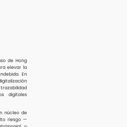
aso de Hong
ra elevar la
indebida. En
italización
razabilidad
s digitales
n núcleo de
lto riesgo —
trimonial y