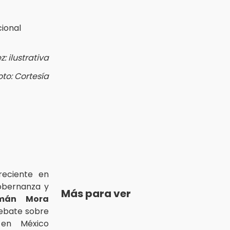
: ilustrativa
oto: Cortesía
reciente en
gobernanza y
Más para ver
mán Mora
debate sobre
 en México