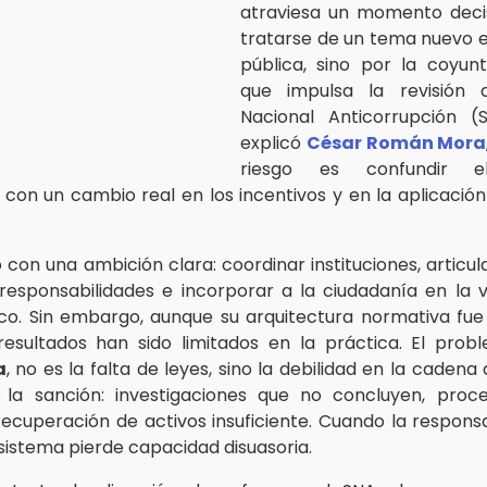
atraviesa un momento decis
tratarse de un tema nuevo 
pública, sino por la coyunt
que impulsa la revisión 
Nacional Anticorrupción (
explicó
César Román Mora
riesgo es confundir e
l con un cambio real en los incentivos y en la aplicació
 con una ambición clara: coordinar instituciones, articul
esponsabilidades e incorporar a la ciudadanía en la vi
co. Sin embargo, aunque su arquitectura normativa fue 
resultados han sido limitados en la práctica. El prob
a
, no es la falta de leyes, sino la debilidad en la cadena
 la sanción: investigaciones que no concluyen, proc
recuperación de activos insuficiente. Cuando la responsab
l sistema pierde capacidad disuasoria.