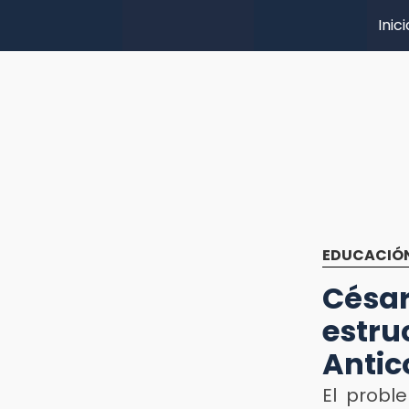
Inici
EDUCACIÓ
Césa
estru
Antic
El probl