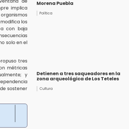
 ventana de
Morena Puebla
mpre implica
Política
 organismos
modifica los
ca con baja
onsecuencias
no solo en el
ropuso tres
con métricas
Detienen a tres saqueadores en la
tualmente; y
zona arqueológica de Los Teteles
dependencia
ede sostener
Cultura