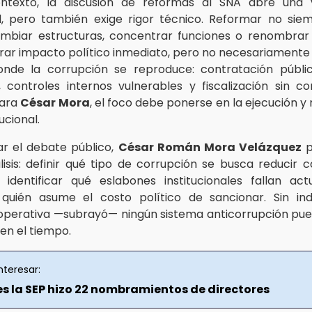
ntexto, la discusión de reformas al SNA abre una
, pero también exige rigor técnico. Reformar no sie
ambiar estructuras, concentrar funciones o renombrar
ar impacto político inmediato, pero no necesariamente 
onde la corrupción se reproduce: contratación públi
d, controles internos vulnerables y fiscalización sin c
Para
César Mora
, el foco debe ponerse en la ejecución y 
ucional.
r el debate público,
César Román Mora Velázquez
p
lisis: definir qué tipo de corrupción se busca reducir 
s; identificar qué eslabones institucionales fallan ac
 quién asume el costo político de sancionar. Sin in
 operativa —subrayó— ningún sistema anticorrupción pu
 en el tiempo.
nteresar:
es la SEP hizo 22 nombramientos de directores