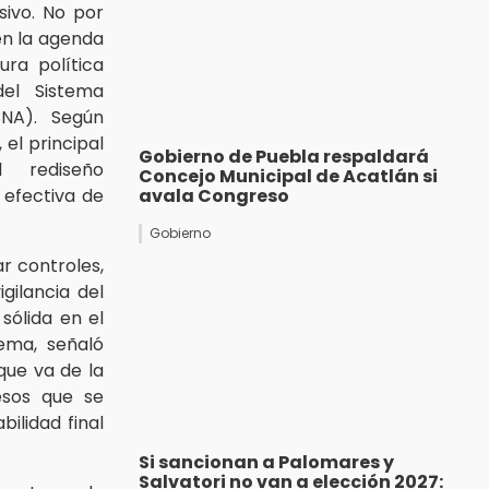
ivo. No por
en la agenda
ura política
del Sistema
SNA). Según
, el principal
Gobierno de Puebla respaldará
l rediseño
Concejo Municipal de Acatlán si
n efectiva de
avala Congreso
Gobierno
ar controles,
gilancia del
sólida en el
lema, señaló
 que va de la
esos que se
ilidad final
Si sancionan a Palomares y
Salvatori no van a elección 2027: