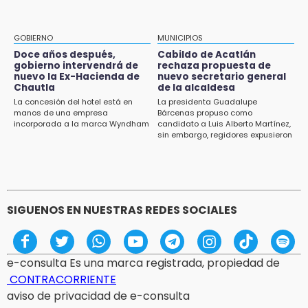
IBERO Puebla abre sus puertas con la
primera edición de FLIP
GOBIERNO
MUNICIPIOS
13:59
Doce años después,
Cabildo de Acatlán
Puebla, segundo nacional con tasa más alta
gobierno intervendrá de
rechaza propuesta de
de muertes por diabetes
nuevo la Ex-Hacienda de
nuevo secretario general
Chautla
de la alcaldesa
13:54
La concesión del hotel está en
La presidenta Guadalupe
manos de una empresa
Bárcenas propuso como
Falla convocatoria de inconformes de
incorporada a la marca Wyndham
candidato a Luis Alberto Martínez,
Acatlán durante gira de Armenta en Chila
sin embargo, regidores expusieron
su inconformidad ya que fue la
13:48
única propuesta
Estado de México llevará su cultura al Festival
Cervantino 2026
SIGUENOS EN NUESTRAS REDES SOCIALES
e-consulta Es una marca registrada, propiedad de
CONTRACORRIENTE
aviso de privacidad de e-consulta