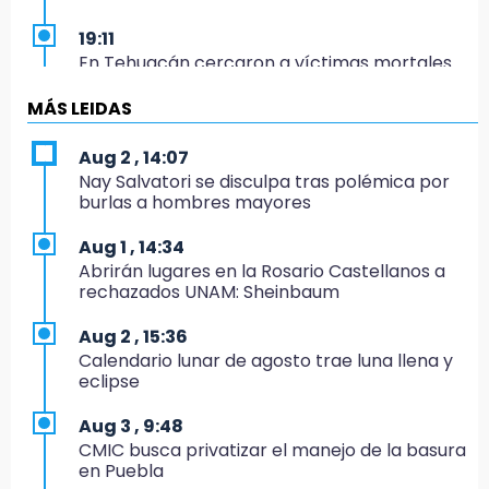
19:11
En Tehuacán cercaron a víctimas mortales
de accidentes
MÁS LEIDAS
19:07
Evidenciaron presunta patrulla clonada de la
Aug 2 , 14:07
PGR sobre la Cuacnopalan-Oaxaca
Nay Salvatori se disculpa tras polémica por
burlas a hombres mayores
19:04
Directora de Orquesta Symphonia UDLAP
Aug 1 , 14:34
dirige agrupaciones de talla internacional
Abrirán lugares en la Rosario Castellanos a
rechazados UNAM: Sheinbaum
18:14
EE. UU. Sub-20 avanza a la final de
Aug 2 , 15:36
CONCACAF
Calendario lunar de agosto trae luna llena y
eclipse
17:50
Van 17 denuncias por delitos ambientales,
Aug 3 , 9:48
pero no hay detenidos por incendios
CMIC busca privatizar el manejo de la basura
en Puebla
17:01