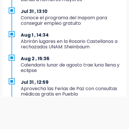
Sí hay medicinas para trasplantados en San
José: IMSS Puebla, tras protestas
Jul 31 , 13:10
Conoce el programa del Inapam para
8:23
conseguir empleo gratuito
Lobos Puebla cae, pero deja todo en la duela
Aug 1 , 14:34
8:07
Abrirán lugares en la Rosario Castellanos a
Ahora Volaris cancela rutas de Puebla a León
rechazados UNAM: Sheinbaum
y San Luis Potosí
Aug 2 , 15:36
7:58
Calendario lunar de agosto trae luna llena y
Portland golea al Puebla en la Leagues Cup
eclipse
7:42
Jul 31 , 12:59
México y Perú reanudan relaciones tras
Aprovecha las Ferias de Paz con consultas
salvoconducto a Betssy Chávez
médicas gratis en Puebla
21:58
Jul 31 , 14:22
¡México, campeón de oro!
Robos a cuentahabientes en Puebla, por
filtraciones desde bancos: SSP
21:26
Mezcal y artesanías de palma frenan la