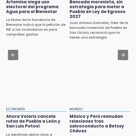
ciclovías de Chedraui
Jul 31 , 14:02
Artemisa niega uso
Bancada morenista, sin
electoral del programa
estrategia para meter a
Prepárate para lluvias intensas por frente
Agua para el Bienestar
Puebla en Ley de Egresos
18:13
frío en Puebla
2027
Pacientes trasplantados denuncian
La titular de la Secretaría de
Juan Antonio González, líder de la
Bienestar indicó que la petición de
desabasto de medicamentos en IMSS San
Jul 31 , 13:35
bancada morenista de Puebla en
INE a los ciudadanos es para
José
San Lázaro, reconoció que no
El mexicano Karim López firma contrato
comprobar gastos
tienen una estrategia
multianual con Memphis Grizzlies
17:45
Procede obra del FAISPIAM en Zapotitlán
Jul 31 , 15:22
Salinas tras conflicto por predio
Luis Miguel sorprende con su regreso como
imagen de Coca-Cola
17:21
Prevalece trabajo infantil en Tehuacán,
cruceros los más reportados
17:15
Nuevo color del parque de Chalchicomula de
Sesma causa debate en redes sociales
ECONOMÍA
MUNDO
Ahora Volaris cancela
México y Perú reanudan
17:12
rutas de Puebla a León y
relaciones tras
Líder de bancada poblana de Morena se
San Luis Potosí
salvoconducto a Betssy
deslinda de exdelegada Anallely López
Chávez
La aerolínea abrirá rutas a