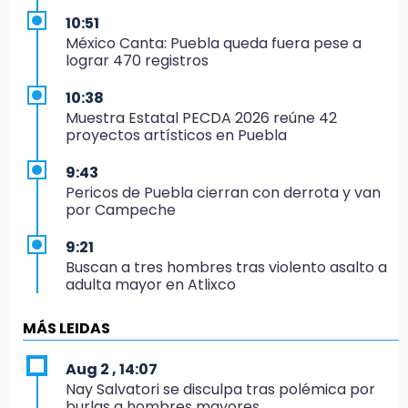
10:51
México Canta: Puebla queda fuera pese a
lograr 470 registros
10:38
Muestra Estatal PECDA 2026 reúne 42
proyectos artísticos en Puebla
9:43
Pericos de Puebla cierran con derrota y van
por Campeche
9:21
Buscan a tres hombres tras violento asalto a
adulta mayor en Atlixco
8:53
MÁS LEIDAS
Velan a Dominga, octogenaria asesinada
tras ir a vender cemitas
Aug 2 , 14:07
Nay Salvatori se disculpa tras polémica por
8:34
burlas a hombres mayores