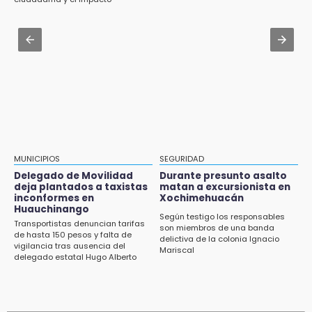
Zócalo; detienen a menor
ambiental
12:54
Amigos de Lisette Alvarado duda de versión
Aug 3 , 19:11
del homicidio-suicidio
Tri Sub-23 aplasta y avanza
12:50
¿Buscas trabajo? SPF ofrece sueldo de 13,607
y prestaciones: aplica en Puebla
12:44
Precio del gas LP baja en Puebla, aprovecha
esta semana
MUNICIPIOS
SEGURIDAD
Delegado de Movilidad
Durante presunto asalto
12:32
deja plantados a taxistas
matan a excursionista en
inconformes en
Xochimehuacán
Puebla busca revancha en la Leagues Cup
Huauchinango
Según testigo los responsables
Transportistas denuncian tarifas
12:14
son miembros de una banda
de hasta 150 pesos y falta de
delictiva de la colonia Ignacio
Obed Vargas gana confianza con el Atlético
vigilancia tras ausencia del
Mariscal
delegado estatal Hugo Alberto
Gutiérrez Rangel