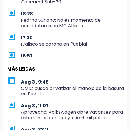
Concacaf Sub-20!
18:28
Fedrha Suriano: No es momento de
candidaturas en MC Atlixco
17:30
¡Jalisco se corona en Puebla!
16:57
Los Voladores de Papantla vuelven a Izúcar y
cierran festejos de Santo Domingo
MÁS LEIDAS
16:50
Aug 3 , 9:48
México va por el oro y el boleto olímpico en
CMIC busca privatizar el manejo de la basura
Flag Football
en Puebla
16:34
Aug 3 , 11:07
Memes y críticas surten efecto; modifican
Aprovecha; Volkswagen abre vacantes para
colores del parque en Chalchicomula
estudiantes con apoyo de 6 mil pesos
16:00
Aug 3 , 22:11