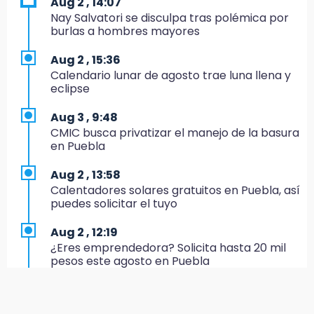
Aug 2 , 14:07
Regresa Sheinbaum a Puebla y entrega
Nay Salvatori se disculpa tras polémica por
viviendas: programa avanza 30 %
burlas a hombres mayores
18:11
Aug 2 , 15:36
México hace historia: tricampeón de
Calendario lunar de agosto trae luna llena y
Centroamericanos
eclipse
17:24
Aug 3 , 9:48
El Quintalero: la panadería de Izúcar que
CMIC busca privatizar el manejo de la basura
elabora pan de conejo para Santo Domingo
en Puebla
17:20
Aug 2 , 13:58
Conductora se estampa contra vivienda y
Calentadores solares gratuitos en Puebla, así
mata a trabajador en Tehuacán
puedes solicitar el tuyo
17:18
Aug 2 , 12:19
Advierten sanciones por estacionarse en
¿Eres emprendedora? Solicita hasta 20 mil
avenida de Tlatlauquitepec
pesos este agosto en Puebla
17:15
Aug 3 , 11:07
Profeco suspende Cimera Gym Club en
Aprovecha; Volkswagen abre vacantes para
Cholula tras detectar cinco irregularidades