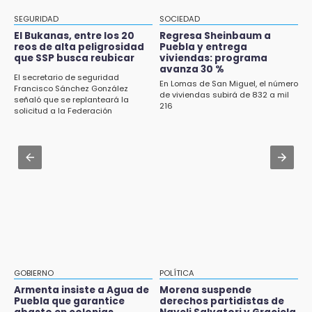
ante Campeche
Carrera de la Tortilla
SEGURIDAD
SOCIEDAD
Aug 2 , 10:42
El Bukanas, entre los 20
Regresa Sheinbaum a
reos de alta peligrosidad
Puebla y entrega
Cartonería da vida a la gastronomía en
que SSP busca reubicar
viviendas: programa
desfile de mojigangas de Atlixco 2026
avanza 30 %
El secretario de seguridad
En Lomas de San Miguel, el número
Francisco Sánchez González
Aug 3 , 18:05
de viviendas subirá de 832 a mil
señaló que se replanteará la
216
Gobierno busca nuevos vuelos para
solicitud a la Federación
aeropuerto; 4 de los 12 nuevos peligran
Aug 2 , 12:04
Gas LP baja en Puebla, aprovecha el precio
esta semana
GOBIERNO
POLÍTICA
Armenta insiste a Agua de
Morena suspende
Puebla que garantice
derechos partidistas de