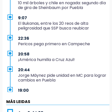
10 mil árboles y chile en nogada: segundo día
de gira de Sheinbaum por Puebla
9:07
El Bukanas, entre los 20 reos de alta
peligrosidad que SSP busca reubicar
22:36
Pericos pega primero en Campeche
20:58
¡América humilla a Cruz Azul!
20:44
Jorge Máynez pide unidad en MC para lograr
cambios en Puebla
19:00
Puebla corona a sus primeros campeones
nacionales de charrería
MÁS LEIDAS
18:26