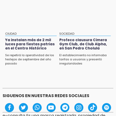
10:51
eléctricas en Tehuacán
México Canta: Puebla queda fuera pese a
lograr 470 registros
10:38
Muestra Estatal PECDA 2026 reúne 42
proyectos artísticos en Puebla
CIUDAD
SOCIEDAD
Ya instalan más de 2 mil
Profeco clausura Cimera
9:43
luces para fiestas patrias
Gym Club, de Club Alpha,
en el Centro Histórico
en San Pedro Cholula
Pericos de Puebla cierran con derrota y van
por Campeche
Se repetirá la operatividad de los
El establecimiento no informaba
festejos de septiembre del año
tarifas a usuarios y presentó
pasado
irregularidades
9:21
Buscan a tres hombres tras violento asalto a
adulta mayor en Atlixco
8:53
Velan a Dominga, octogenaria asesinada tras
SIGUENOS EN NUESTRAS REDES SOCIALES
ir a vender cemitas
e-consulta Es una marca registrada, propiedad de