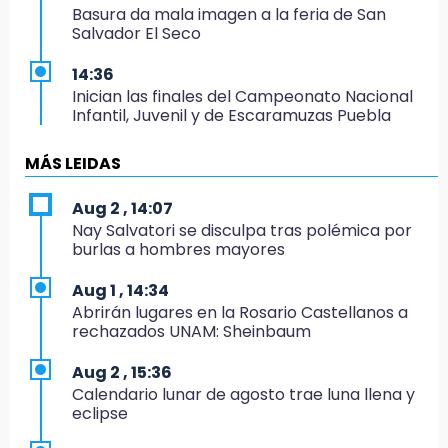
Basura da mala imagen a la feria de San
Salvador El Seco
14:36
Inician las finales del Campeonato Nacional
Infantil, Juvenil y de Escaramuzas Puebla
2026
MÁS LEIDAS
14:32
Sheinbaum destaca reducción de inflación
Aug 2 , 14:07
anual de 3.12 % en julio
Nay Salvatori se disculpa tras polémica por
burlas a hombres mayores
14:18
Cañeros de Atencingo siguen sin recibir
Aug 1 , 14:34
pagos tras concluir la zafra
Abrirán lugares en la Rosario Castellanos a
rechazados UNAM: Sheinbaum
14:06
Piden ayuda en Chignahuapan para
Aug 2 , 15:36
identificar a hombre hospitalizado
Calendario lunar de agosto trae luna llena y
eclipse
14:03
IBERO Puebla abre sus puertas con la