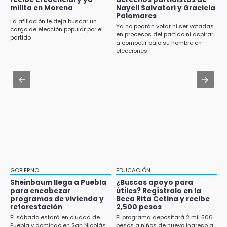
Evidenciaron presunta patrulla clonada de la
milita en Morena
Nayeli Salvatori y Graciela
Aug 2 , 14:06
PGR sobre la Cuacnopalan-Oaxaca
Palomares
Identifican a dos víctimas de fatal volcadura
La afiliación le deja buscar un
Ya no podrán votar ni ser votadas
en barranco de Pantepec
cargo de elección popular por el
en procesos del partido ni aspirar
19:04
partido
a competir bajo su nombre en
Directora de Orquesta Symphonia UDLAP
Aug 2 , 11:35
elecciones
dirige agrupaciones de talla internacional
Patrulla de Santa Isabel Cholula choca
contra puente en la Puebla-Atlixco
18:14
EE. UU. Sub-20 avanza a la final de
Aug 2 , 17:07
CONCACAF
Miss Turismo Puebla 2026 impulsa a
Chignautla como destino turístico estatal
GOBIERNO
EDUCACIÓN
Sheinbaum llega a Puebla
¿Buscas apoyo para
para encabezar
útiles? Regístralo en la
programas de vivienda y
Beca Rita Cetina y recibe
reforestación
2,500 pesos
El sábado estará en ciudad de
El programa depositará 2 mil 500
Puebla y domingo en San Nicolás
pesos a niños de nuevo ingreso a