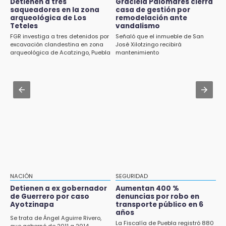
Detienen a tres
Graciela Palomares cierra
Paco Olmos exige reacción inmediata tras la
saqueadores en la zona
casa de gestión por
derrota de Lobos Puebla
arqueológica de Los
remodelación ante
Aug 1 , 13:13
Teteles
vandalismo
Feria de Teziutlán 2026: inicia con 16 días de
11:31
FGR investiga a tres detenidos por
Señaló que el inmueble de San
actividades en la Sierra Nororiental
Aumentan 400 % denuncias por robo en
excavación clandestina en zona
José Xilotzingo recibirá
arqueológica de Acatzingo, Puebla
mantenimiento
transporte público en 6 años
Aug 1 , 10:07
Asesinan a ex regidor por Morena en
11:24
Amozoc
Soles no bajará la guardia tras vencer a
Lobos
Jul 31 , 15:16
Diputadas pelean coordinación morenista en
11:21
Cholula
Clausuran 51 locales abandonados del
Mercado Municipal de Huauchinango
11:03
Ataque a balazos contra vivienda alarma a
NACIÓN
SEGURIDAD
vecinos de Izúcar de Matamoros
Detienen a ex gobernador
Aumentan 400 %
de Guerrero por caso
denuncias por robo en
10:41
Ayotzinapa
transporte público en 6
Sequía y robo de elotes agravan crisis de
años
Se trata de Ángel Aguirre Rivero,
productores en Valle de Serdán
La Fiscalía de Puebla registró 880