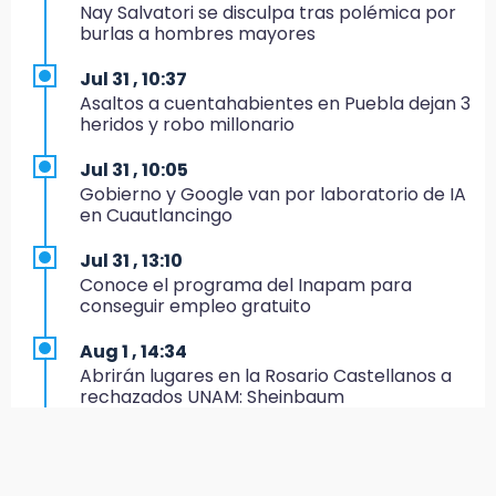
Nay Salvatori se disculpa tras polémica por
14:31
burlas a hombres mayores
Regístrate en el Programa de Apoyo al
Empleo en Puebla
Jul 31 , 10:37
Asaltos a cuentahabientes en Puebla dejan 3
14:30
heridos y robo millonario
Presentan las 10 primeras conclusiones
sobre el fracking en México
Jul 31 , 10:05
Gobierno y Google van por laboratorio de IA
14:29
en Cuautlancingo
Feria Patronal invita a vivir diez días de
tradición
Jul 31 , 13:10
Conoce el programa del Inapam para
14:29
conseguir empleo gratuito
Acatlán: regidora llama a diputados a actuar
con justicia e imparcialidad
Aug 1 , 14:34
Abrirán lugares en la Rosario Castellanos a
14:21
rechazados UNAM: Sheinbaum
SICT descarta ampliación de la carretera
Izúcar de Matamoros-Amayuca en 2026
Jul 31 , 12:59
Aprovecha las Ferias de Paz con consultas
13:43
médicas gratis en Puebla