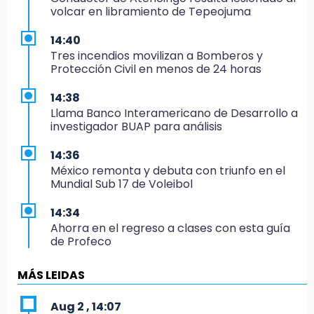
volcar en libramiento de Tepeojuma
14:40
Tres incendios movilizan a Bomberos y
Protección Civil en menos de 24 horas
14:38
Llama Banco Interamericano de Desarrollo a
investigador BUAP para análisis
14:36
México remonta y debuta con triunfo en el
Mundial Sub 17 de Voleibol
14:34
Ahorra en el regreso a clases con esta guía
de Profeco
14:33
MÁS LEIDAS
Recuperan taxi robado abandonado en la
colonia Amatitlanes, Izúcar de Matamoros
Aug 2 , 14:07