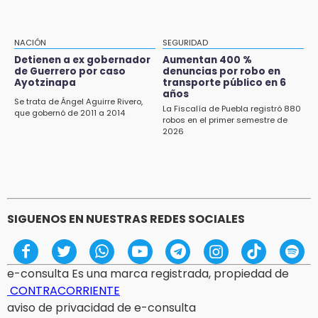
11:21
Clausuran 51 locales abandonados del
NACIÓN
SEGURIDAD
Mercado Municipal de Huauchinango
Detienen a ex gobernador
Aumentan 400 %
de Guerrero por caso
denuncias por robo en
11:03
Ayotzinapa
transporte público en 6
Ataque a balazos contra vivienda alarma a
años
Se trata de Ángel Aguirre Rivero,
vecinos de Izúcar de Matamoros
La Fiscalía de Puebla registró 880
que gobernó de 2011 a 2014
robos en el primer semestre de
2026
10:41
Sequía y robo de elotes agravan crisis de
productores en Valle de Serdán
10:15
Volaris ofertará vuelos a Chicago, Acapulco y
SIGUENOS EN NUESTRAS REDES SOCIALES
Puerto Escondido desde Puebla
e-consulta Es una marca registrada, propiedad de
CONTRACORRIENTE
aviso de privacidad de e-consulta