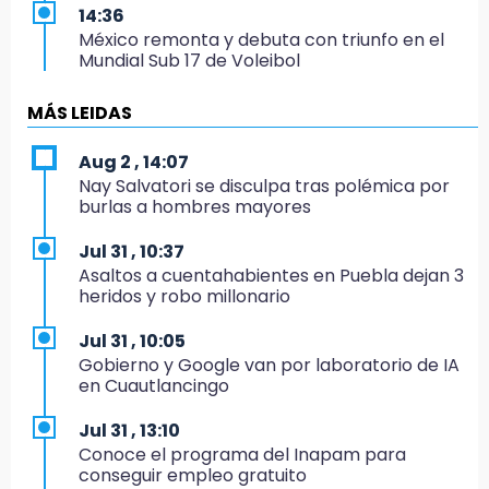
14:36
México remonta y debuta con triunfo en el
Mundial Sub 17 de Voleibol
14:34
MÁS LEIDAS
Ahorra en el regreso a clases con esta guía
de Profeco
Aug 2 , 14:07
Nay Salvatori se disculpa tras polémica por
14:33
burlas a hombres mayores
Recuperan taxi robado abandonado en la
colonia Amatitlanes, Izúcar de Matamoros
Jul 31 , 10:37
Asaltos a cuentahabientes en Puebla dejan 3
14:31
heridos y robo millonario
Regístrate en el Programa de Apoyo al
Empleo en Puebla
Jul 31 , 10:05
Gobierno y Google van por laboratorio de IA
14:30
en Cuautlancingo
Presentan las 10 primeras conclusiones
sobre el fracking en México
Jul 31 , 13:10
Conoce el programa del Inapam para
14:29
conseguir empleo gratuito
Feria Patronal invita a vivir diez días de