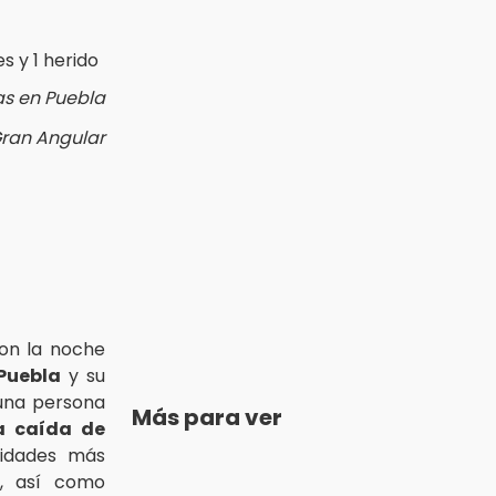
as en Puebla
Gran Angular
on la noche
Puebla
y su
una persona
Más para ver
a caída de
sidades más
d, así como