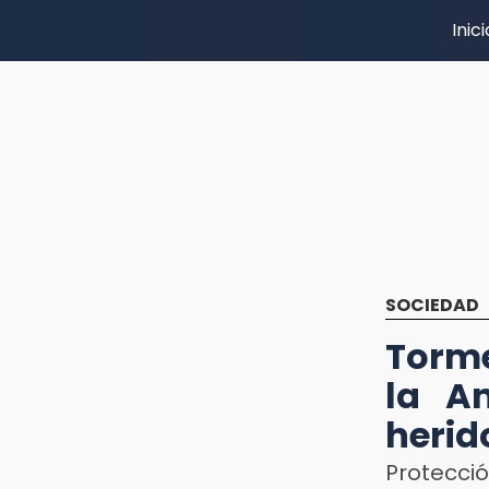
Inici
SOCIEDAD
Torm
la A
herid
Protecci