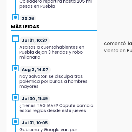
Coleadero repartirá hasta 205 mil
pesos en Puebla
20:26
Hombre es asesinado a balazos
MÁS LEIDAS
en el centro de Tenampulco
Jul 31 , 10:37
19:49
comenzó la
Asaltos a cuentahabientes en
BUAP pagó 74 millones por 25
viento en Pu
Puebla dejan 3 heridos y robo
nuevos autobuses del STU
millonario
19:33
Aug 2 , 14:07
Hallan sin vida a mujer y sus dos
Nay Salvatori se disculpa tras
hijos en vivienda de Huauchinango
polémica por burlas a hombres
mayores
19:27
Identifican a dos hermanos
Jul 30 , 11:49
asesinados cerca de la Central de
¿Tienes TAG IAVE? Capufe cambia
Abastos de Huixcolotla
estas reglas desde este jueves
19:22
Jul 31 , 10:05
Supervisa rectora Lilia Cedillo
Gobierno y Google van por
proceso de inscripción del nivel