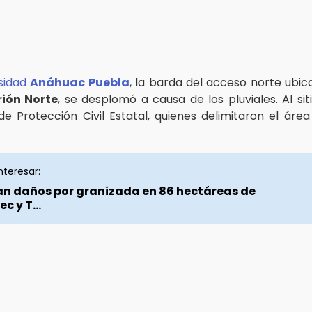
rsidad
Anáhuac Puebla
, la barda del acceso norte ubic
ión Norte
, se desplomó a causa de los pluviales. Al sit
e Protección Civil Estatal, quienes delimitaron el área
nteresar:
n daños por granizada en 86 hectáreas de
c y T...