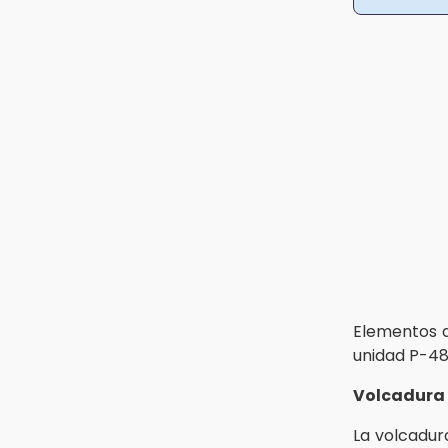
15:12
Puebla vibrará con una noche de
fútbol, béisbol y basquetbol
14:54
Padres denuncian presunto
hallazgo de droga en
telesecundaria de Chicontla
Elementos d
unidad P-487
Volcadura 
La volcadur