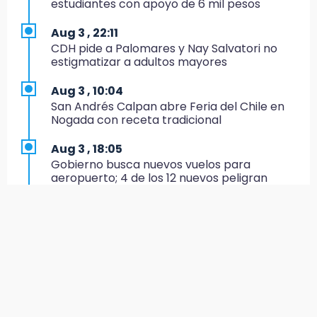
estudiantes con apoyo de 6 mil pesos
16:00
Aug 3 , 22:11
MC reorganiza su estructura en Atlixco y
CDH pide a Palomares y Nay Salvatori no
nombra a Julio Águila dirigente
estigmatizar a adultos mayores
15:17
Aug 3 , 10:04
Operativo en Atencingo deja un detenido y
San Andrés Calpan abre Feria del Chile en
una motocicleta recuperada
Nogada con receta tradicional
15:07
Aug 3 , 18:05
Cantona gana torneo INAH y sella convenio
Gobierno busca nuevos vuelos para
con Puebla
aeropuerto; 4 de los 12 nuevos peligran
14:55
Aug 3 , 11:16
Estación de bomberos de San Ramón "medio
El influencer Gio Pita sufre secuestro exprés
funciona"
en Uber de Puebla
14:50
Aug 3 , 9:49
Campesinos hallan dos cuerpos en estado
Manifestantes exponen ante Sheinbaum
de descomposición en Ahuatlán
crisis política en Acatlán