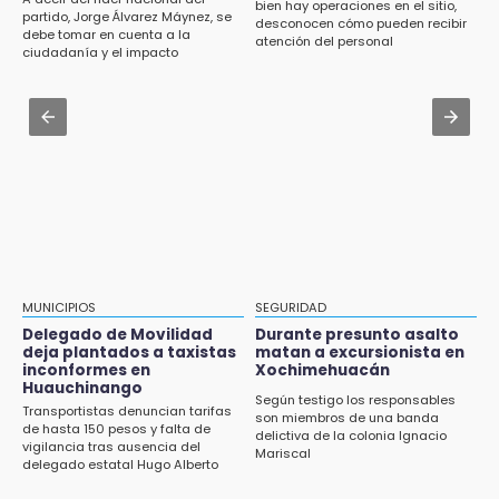
bien hay operaciones en el sitio,
Delegado de Movilidad deja plantados a
Aug 3 , 14:12
partido, Jorge Álvarez Máynez, se
desconocen cómo pueden recibir
taxistas inconformes en Huauchinango
debe tomar en cuenta a la
Se enfrentan ambulantes y policías en el
atención del personal
ciudadanía y el impacto
Zócalo; detienen a menor
ambiental
12:54
Amigos de Lisette Alvarado duda de versión
Aug 3 , 19:11
del homicidio-suicidio
Tri Sub-23 aplasta y avanza
12:50
¿Buscas trabajo? SPF ofrece sueldo de 13,607
y prestaciones: aplica en Puebla
12:44
Precio del gas LP baja en Puebla, aprovecha
esta semana
MUNICIPIOS
SEGURIDAD
Delegado de Movilidad
Durante presunto asalto
12:32
deja plantados a taxistas
matan a excursionista en
inconformes en
Xochimehuacán
Puebla busca revancha en la Leagues Cup
Huauchinango
Según testigo los responsables
Transportistas denuncian tarifas
12:14
son miembros de una banda
de hasta 150 pesos y falta de
delictiva de la colonia Ignacio
Obed Vargas gana confianza con el Atlético
vigilancia tras ausencia del
Mariscal
delegado estatal Hugo Alberto
Gutiérrez Rangel