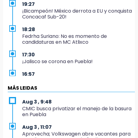
19:27
¡Bicampeón! México derrota a EU y conquista
Concacaf Sub-20!
18:28
Fedrha Suriano: No es momento de
candidaturas en MC Atlixco
17:30
¡Jalisco se corona en Puebla!
16:57
Los Voladores de Papantla vuelven a Izúcar y
cierran festejos de Santo Domingo
MÁS LEIDAS
16:50
Aug 3 , 9:48
México va por el oro y el boleto olímpico en
CMIC busca privatizar el manejo de la basura
Flag Football
en Puebla
16:34
Aug 3 , 11:07
Memes y críticas surten efecto; modifican
Aprovecha; Volkswagen abre vacantes para
colores del parque en Chalchicomula