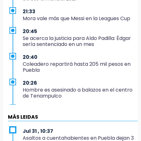
21:33
Mora vale más que Messi en la Leagues Cup
20:45
Se acerca la justicia para Aldo Padilla: Édgar
sería sentenciado en un mes
20:40
Coleadero repartirá hasta 205 mil pesos en
Puebla
20:26
Hombre es asesinado a balazos en el centro
de Tenampulco
19:49
BUAP pagó 74 millones por 25 nuevos
MÁS LEIDAS
autobuses del STU
Jul 31 , 10:37
19:33
Asaltos a cuentahabientes en Puebla dejan 3