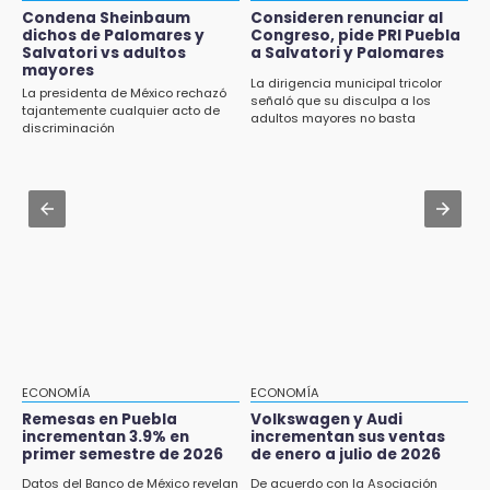
Examen de control UNAM 2026 se aplicará
Jul 30 , 13:40
Condena Sheinbaum
Consideren renunciar al
en 4 sedes en agosto
dichos de Palomares y
Congreso, pide PRI Puebla
Artistas de Izúcar podrán solicitar apoyos de
Salvatori vs adultos
a Salvatori y Palomares
hasta 70 mil pesos con Equiparte
mayores
15:43
La dirigencia municipal tricolor
La presidenta de México rechazó
señaló que su disculpa a los
Omar Muñoz pide responsabilidad a
Jul 30 , 12:01
tajantemente cualquier acto de
adultos mayores no basta
diputadas en sus declaraciones públicas
discriminación
¿Estudias en una escuela militarizada? Esto
debes hacer tras la orden de la SEP
15:22
Tehuacán: Buscan devolver 10 mil placas y
Jul 30 , 14:45
licencias retenidas durante 15 años
Concacaf rechaza plan de la FIFA para
vender participación de sus torneos
15:13
Fuga de agua cumple casi un mes sin ser
atendida en San Andrés Cholula
15:13
Armenta confirma apertura de siete nuevas
Casas Carmen Serdán
ECONOMÍA
ECONOMÍA
Remesas en Puebla
Volkswagen y Audi
incrementan 3.9% en
incrementan sus ventas
15:12
primer semestre de 2026
de enero a julio de 2026
Puebla vibrará con una noche de fútbol,
béisbol y basquetbol
Datos del Banco de México revelan
De acuerdo con la Asociación