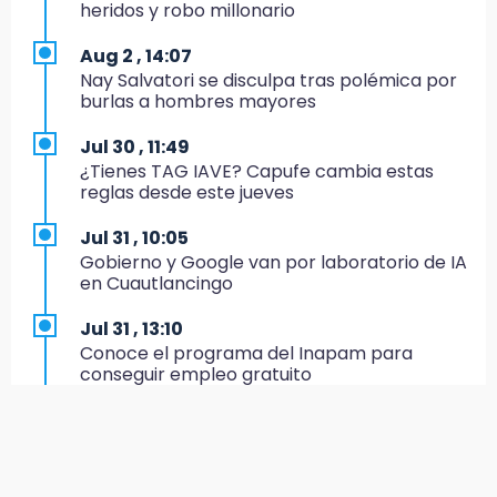
Hallan sin vida a mujer y sus dos hijos en
heridos y robo millonario
vivienda de Huauchinango
Aug 2 , 14:07
19:27
Nay Salvatori se disculpa tras polémica por
Identifican a dos hermanos asesinados cerca
burlas a hombres mayores
de la Central de Abastos de Huixcolotla
Jul 30 , 11:49
19:22
¿Tienes TAG IAVE? Capufe cambia estas
Supervisa rectora Lilia Cedillo proceso de
reglas desde este jueves
inscripción del nivel superior
Jul 31 , 10:05
19:09
Gobierno y Google van por laboratorio de IA
Checo y Cadillac, en blanco antes del parón
en Cuautlancingo
19:00
Jul 31 , 13:10
SSP pagará 63 millones por mantenimiento a
Conoce el programa del Inapam para
cámaras y luminaria del Periférico
conseguir empleo gratuito
18:14
Aug 1 , 14:34
Remesas en Puebla incrementan 3.9% en
Abrirán lugares en la Rosario Castellanos a
primer semestre de 2026
rechazados UNAM: Sheinbaum