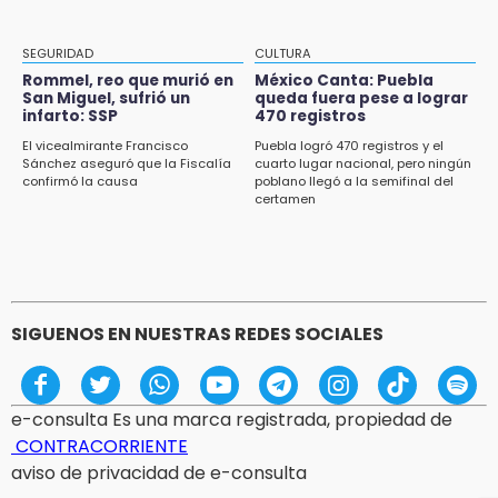
Pacientes trasplantados denuncian
desabasto de medicamentos en IMSS San
José
SEGURIDAD
CULTURA
Rommel, reo que murió en
México Canta: Puebla
San Miguel, sufrió un
queda fuera pese a lograr
17:45
infarto: SSP
470 registros
Procede obra del FAISPIAM en Zapotitlán
Salinas tras conflicto por predio
El vicealmirante Francisco
Puebla logró 470 registros y el
Sánchez aseguró que la Fiscalía
cuarto lugar nacional, pero ningún
confirmó la causa
poblano llegó a la semifinal del
17:21
certamen
Prevalece trabajo infantil en Tehuacán,
cruceros los más reportados
SIGUENOS EN NUESTRAS REDES SOCIALES
e-consulta Es una marca registrada, propiedad de
CONTRACORRIENTE
aviso de privacidad de e-consulta