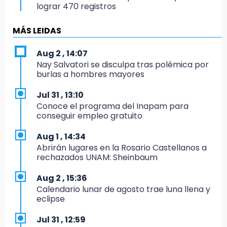
lograr 470 registros
10:38
MÁS LEIDAS
Muestra Estatal PECDA 2026 reúne 42
proyectos artísticos en Puebla
Aug 2 , 14:07
Nay Salvatori se disculpa tras polémica por
9:43
burlas a hombres mayores
Pericos de Puebla cierran con derrota y van
por Campeche
Jul 31 , 13:10
Conoce el programa del Inapam para
9:21
conseguir empleo gratuito
Buscan a tres hombres tras violento asalto a
adulta mayor en Atlixco
Aug 1 , 14:34
Abrirán lugares en la Rosario Castellanos a
8:53
rechazados UNAM: Sheinbaum
Velan a Dominga, octogenaria asesinada
tras ir a vender cemitas
Aug 2 , 15:36
Calendario lunar de agosto trae luna llena y
8:34
eclipse
Sí hay medicinas para trasplantados en San
José: IMSS Puebla, tras protestas
Jul 31 , 12:59