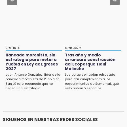
15:26
Prepárate para lluvias intensas por frente
Grupo armado asalta gasera en San Andrés
frío en Puebla
Cholula
15:21
Texmelucan contará con más de 500
cámaras de videovigilancia
15:08
POLÍTICA
GOBIERNO
Huitzilan de Serdán espera hasta 30 mil
Bancada morenista, sin
Tras año y medio
visitantes en feria
estrategia para meter a
arrancará construcción
Puebla en Ley de Egresos
del Ecoparque Tlalli-
2027
Malinche
15:07
Juan Antonio González, líder de la
Las obras se habían retrasado
Rastro de Atlixco descarta clembuterol y
bancada morenista de Puebla en
para dar cumplimiento a los
alerta por mataderos clandestinos
San Lázaro, reconoció que no
requerimientos de Semarnat, que
tienen una estrategia
sólo autorizó espacios
ecoturísticos
15:03
Cholula estrena agenda cultural con siete
actividades
SIGUENOS EN NUESTRAS REDES SOCIALES