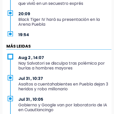
que vivió en un secuestro exprés
20:09
Black Tiger IV hará su presentación en la
Arena Puebla
19:54
Investigación de ASE a Tlatehui y Cuautle no
es politiquería, es por posible desfalco al
MÁS LEIDAS
erario
Aug 2 , 14:07
19:45
Nay Salvatori se disculpa tras polémica por
Estado invertirá en unidades médicas del
burlas a hombres mayores
IMSS-Bienestar y el SEDIF
Jul 31 , 10:37
19:35
Asaltos a cuentahabientes en Puebla dejan 3
De la Vega niega venta de Bravos
heridos y robo millonario
19:34
Jul 31 , 10:05
Desalojan a dos comerciantes en Valsequillo
Gobierno y Google van por laboratorio de IA
por invasión en zona de Conagua
en Cuautlancingo