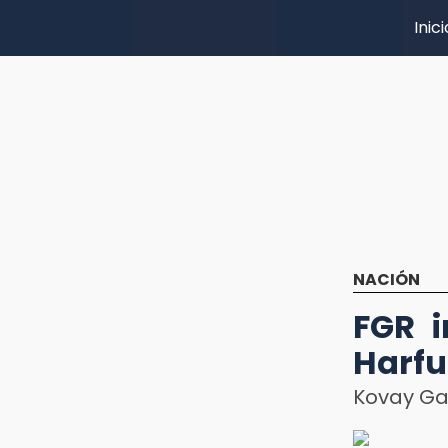
Inici
NACIÓN
FGR i
Harfu
Kovay Gar