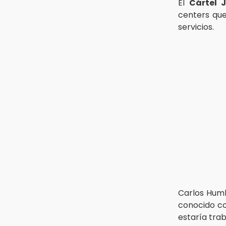
El
Cártel J
Regístrate a la clase gratuita de
ballet con Elisa Carrillo en Puebla
centers que
servicios.
14:43
Conductor de Atencingo resulta
lesionado al volcar en libramiento
de Tepeojuma
14:40
Tres incendios movilizan a
Bomberos y Protección Civil en
menos de 24 horas
Carlos Hum
conocido 
estaría tra