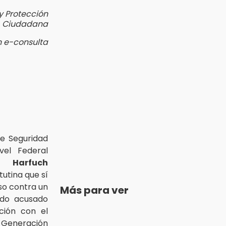
y Protección
Ciudadana
n e-consulta
de Seguridad
vel Federal
 Harfuch
utina que sí
so contra un
Más para ver
ido acusado
ción con el
Generación