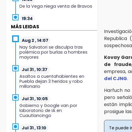
De la Vega niega venta de Bravos
19:34
Desalojan a dos comerciantes en
MÁS LEIDAS
Valsequillo por invasión en zona
Investigaci
de Conagua
Republica 
Aug 2 , 14:07
sospechosa
Nay Salvatori se disculpa tras
19:18
polémica por burlas a hombres
Bancada morenista, sin estrategia
Kovay Gar
mayores
para meter a Puebla en Ley de
de fraude
Egresos 2027
Jul 31 , 10:37
empresa, a
Asaltos a cuentahabientes en
18:54
del CJNG
.
Puebla dejan 3 heridos y robo
Gobierno rehabilitará el drenaje
millonario
del Hospital de Especialidades del
Harfuch no 
Issstep
pero señaló
Jul 31 , 10:05
están impl
Gobierno y Google van por
18:49
laboratorio de IA en
prosigue las
Sujeto asalta banco en Plaza
Cuautlancingo
Dorada tras amenazar con
supuesto explosivo
Te puede i
Jul 31 , 13:10