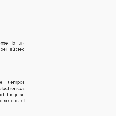
nse, la UIF
 del
núcleo
de tiempos
electrónicos
ort. Luego se
arse con el