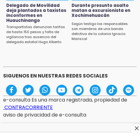
Delegado de Movilidad
Durante presunto asalto
12:32
deja plantados a taxistas
matan a excursionista en
inconformes en
Xochimehuacán
Puebla busca revancha en la Leagues Cup
Huauchinango
Según testigo los responsables
Transportistas denuncian tarifas
12:14
son miembros de una banda
de hasta 150 pesos y falta de
delictiva de la colonia Ignacio
Obed Vargas gana confianza con el Atlético
vigilancia tras ausencia del
Mariscal
delegado estatal Hugo Alberto
Gutiérrez Rangel
SIGUENOS EN NUESTRAS REDES SOCIALES
e-consulta Es una marca registrada, propiedad de
CONTRACORRIENTE
aviso de privacidad de e-consulta