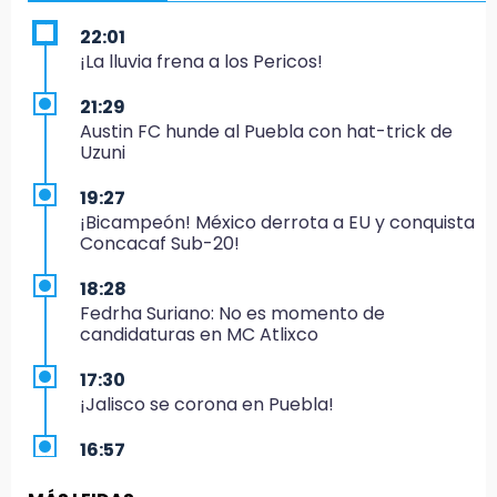
22:01
¡La lluvia frena a los Pericos!
21:29
Austin FC hunde al Puebla con hat-trick de
Uzuni
19:27
¡Bicampeón! México derrota a EU y conquista
Concacaf Sub-20!
18:28
Fedrha Suriano: No es momento de
candidaturas en MC Atlixco
17:30
¡Jalisco se corona en Puebla!
16:57
Los Voladores de Papantla vuelven a Izúcar y
cierran festejos de Santo Domingo