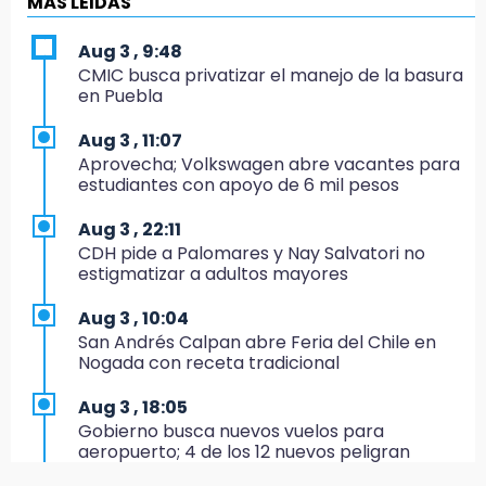
MÁS LEIDAS
16:50
Aug 3 , 9:48
México va por el oro y el boleto olímpico en
CMIC busca privatizar el manejo de la basura
Flag Football
en Puebla
16:34
Aug 3 , 11:07
Memes y críticas surten efecto; modifican
Aprovecha; Volkswagen abre vacantes para
colores del parque en Chalchicomula
estudiantes con apoyo de 6 mil pesos
16:00
Aug 3 , 22:11
MC reorganiza su estructura en Atlixco y
CDH pide a Palomares y Nay Salvatori no
nombra a Julio Águila dirigente
estigmatizar a adultos mayores
15:17
Aug 3 , 10:04
Operativo en Atencingo deja un detenido y
San Andrés Calpan abre Feria del Chile en
una motocicleta recuperada
Nogada con receta tradicional
15:07
Aug 3 , 18:05
Cantona gana torneo INAH y sella convenio
Gobierno busca nuevos vuelos para
con Puebla
aeropuerto; 4 de los 12 nuevos peligran