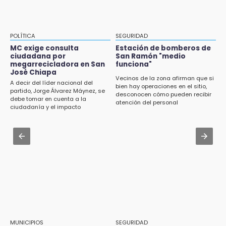
Fútbol une a La Libertad con el “Mundialito
Aug 3 , 13:35
Llanero”
Tras protestas anuncian socialización del
Cablebús con vecinos afectados
13:04
POLÍTICA
SEGURIDAD
CU2 cuenta con ARCA Virtual, simulador de
Aug 3 , 17:23
MC exige consulta
Estación de bomberos de
última generación en enseñanza
ciudadana por
San Ramón "medio
Dirigente de Fuerza por México en Puebla se
megarrecicladora en San
funciona"
perpetúa hasta 2029
José Chiapa
13:01
Vecinos de la zona afirman que si
A decir del líder nacional del
bien hay operaciones en el sitio,
Delegado de Movilidad deja plantados a
Aug 3 , 14:12
partido, Jorge Álvarez Máynez, se
desconocen cómo pueden recibir
taxistas inconformes en Huauchinango
debe tomar en cuenta a la
Se enfrentan ambulantes y policías en el
atención del personal
ciudadanía y el impacto
Zócalo; detienen a menor
ambiental
12:54
Amigos de Lisette Alvarado duda de versión
Aug 3 , 19:11
del homicidio-suicidio
Tri Sub-23 aplasta y avanza
12:50
¿Buscas trabajo? SPF ofrece sueldo de 13,607
y prestaciones: aplica en Puebla
12:44
Precio del gas LP baja en Puebla, aprovecha
esta semana
MUNICIPIOS
SEGURIDAD