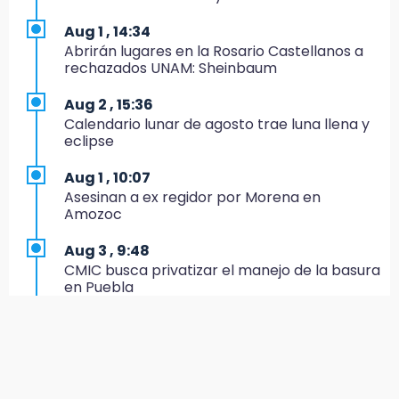
inscripciones 2026-2027
Aug 1 , 14:34
14:49
Abrirán lugares en la Rosario Castellanos a
Basura da mala imagen a la feria de San
rechazados UNAM: Sheinbaum
Salvador El Seco
Aug 2 , 15:36
14:36
Calendario lunar de agosto trae luna llena y
Inician las finales del Campeonato Nacional
eclipse
Infantil, Juvenil y de Escaramuzas Puebla
2026
Aug 1 , 10:07
Asesinan a ex regidor por Morena en
14:32
Amozoc
Sheinbaum destaca reducción de inflación
anual de 3.12 % en julio
Aug 3 , 9:48
CMIC busca privatizar el manejo de la basura
14:18
en Puebla
Cañeros de Atencingo siguen sin recibir
pagos tras concluir la zafra
Aug 1 , 13:13
Feria de Teziutlán 2026: inicia con 16 días de
14:06
actividades en la Sierra Nororiental
Piden ayuda en Chignahuapan para
identificar a hombre hospitalizado
Jul 31 , 17:16