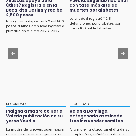
Jul 31 , 19:05
¿Buscas apoyo para
Puebla, segundo nacional
11:47
útiles? Regístralo en la
con tasa más alta de
Advierten sanciones para unidades
Beca Rita Cetina y recibe
muertes por diabetes
¿Vas a remodelar? Infonavit te presta hasta
eléctricas en Tehuacán
2,500 pesos
71 mil pesos en 2026
La entidad registró 112.8
El programa depositará 2 mil 500
defunciones por diabetes por
Aug 1 , 15:59
pesos a niños de nuevo ingreso a
cada 100 mil habitantes
11:43
primaria en el ciclo 2026-2027
Muere hermano del alcalde durante
Icatep abre 6 cursos desde 600 pesos:
maniobras en carretera de Tlaxco
checa fechas y cómo inscribirte
Aug 1 , 14:04
11:34
Protección Civil dictaminó seguro el mástil de
Choque de autobús vs tráiler en autopista
Los Voladores de Papantla en Izúcar de
Tlaxco-Tejocotal deja 20 heridos
Matamoros tras 24 de julio
11:19
Rommel, reo que murió en San Miguel, sufrió
un infarto: SSP
11:11
SEGURIDAD
SEGURIDAD
Tragedia en Tehuacán; adolescente fallece
Indigna a madre de Karla
Velan a Dominga,
al ser arrollado en ciclovía
Valeria publicación de su
octogenaria asesinada
yerno Yeudiel
tras ir a vender cemitas
11:04
La madre de la joven, quien exigen
A la mujer la atacaron el día de su
que el caso se investigue como
cumpleaños, señaló una de sus
Puebla será sede del festival "Cuenta Sueños"