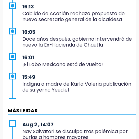
16:13
Cabildo de Acatlán rechaza propuesta de
nuevo secretario general de la alcaldesa
16:05
Doce años después, gobierno intervendrá de
nuevo la Ex-Hacienda de Chautla
16:01
¡El Lobo Mexicano está de vuelta!
15:49
Indigna a madre de Karla Valeria publicación
de su yerno Yeudiel
15:19
Clausuran locales del mercado de
MÁS LEIDAS
Huauchinango; locatarios exigen soluciones
Aug 2 , 14:07
14:55
Nay Salvatori se disculpa tras polémica por
Escuelas de Molcaxac y Tehuitzingo anuncian
burlas a hombres mayores