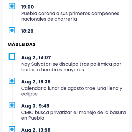
19:00
Puebla corona a sus primeros campeones
nacionales de charrería
18:26
Regresa Sheinbaum a Puebla y entrega
viviendas: programa avanza 30 %
MÁS LEIDAS
18:11
Aug 2 , 14:07
México hace historia: tricampeón de
Nay Salvatori se disculpa tras polémica por
Centroamericanos
burlas a hombres mayores
17:24
Aug 2 , 15:36
El Quintalero: la panadería de Izúcar que
Calendario lunar de agosto trae luna llena y
elabora pan de conejo para Santo Domingo
eclipse
17:20
Aug 3 , 9:48
Conductora se estampa contra vivienda y
CMIC busca privatizar el manejo de la basura
mata a trabajador en Tehuacán
en Puebla
17:18
Aug 2 , 13:58