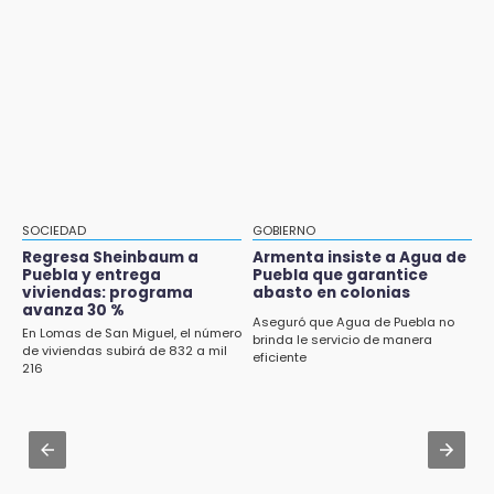
Denuncian ola de robos y falta de patrullaje
CDH pide a Palomares y Nay Salvatori no
en San Baltazar Campeche
estigmatizar a adultos mayores
10:06
Aug 2 , 14:06
¡Comienza el camino! Pericos abre la serie
Identifican a dos víctimas de fatal volcadura
ante Campeche
en barranco de Pantepec
Aug 2 , 15:46
Mujeres de Coapan celebran su cultura en la
Carrera de la Tortilla
SOCIEDAD
GOBIERNO
Regresa Sheinbaum a
Armenta insiste a Agua de
Aug 2 , 10:42
Puebla y entrega
Puebla que garantice
Cartonería da vida a la gastronomía en
viviendas: programa
abasto en colonias
avanza 30 %
desfile de mojigangas de Atlixco 2026
Aseguró que Agua de Puebla no
En Lomas de San Miguel, el número
brinda le servicio de manera
de viviendas subirá de 832 a mil
Aug 3 , 18:05
eficiente
216
Gobierno busca nuevos vuelos para
aeropuerto; 4 de los 12 nuevos peligran
Aug 2 , 12:04
Gas LP baja en Puebla, aprovecha el precio