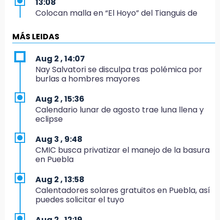
13:08
Colocan malla en “El Hoyo” del Tianguis de
Texmelucan por presunto mandato judicial
MÁS LEIDAS
12:02
¡México cierra con oro en natación artística!
Aug 2 , 14:07
Nay Salvatori se disculpa tras polémica por
11:24
burlas a hombres mayores
Morena suspende derechos partidistas de
Nayeli Salvatori y Graciela Palomares
Aug 2 , 15:36
Calendario lunar de agosto trae luna llena y
10:49
eclipse
Denuncian ola de robos y falta de patrullaje
en San Baltazar Campeche
Aug 3 , 9:48
CMIC busca privatizar el manejo de la basura
10:06
en Puebla
¡Comienza el camino! Pericos abre la serie
ante Campeche
Aug 2 , 13:58
Calentadores solares gratuitos en Puebla, así
9:18
puedes solicitar el tuyo
Sheinbaum llega a Puebla para encabezar
programas de vivienda y reforestación
Aug 2 , 12:19