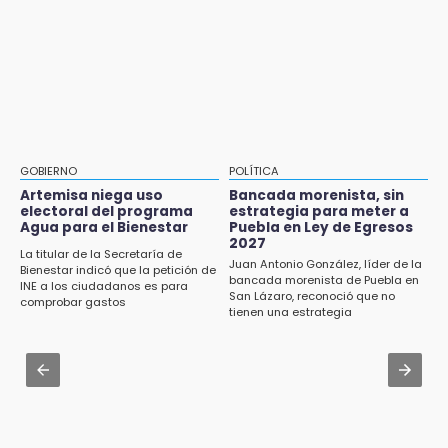
Renuncia Norman Campos, responsable de
ciclovías de Chedraui
Aug 3 , 9:48
CMIC busca privatizar el manejo de la basura
18:13
en Puebla
Pacientes trasplantados denuncian
desabasto de medicamentos en IMSS San
Jul 31 , 13:46
José
Certifícate como operador de transporte en
Icatep
17:45
GOBIERNO
POLÍTICA
Procede obra del FAISPIAM en Zapotitlán
Jul 31 , 14:02
Artemisa niega uso
Bancada morenista, sin
Salinas tras conflicto por predio
electoral del programa
estrategia para meter a
Prepárate para lluvias intensas por frente
Agua para el Bienestar
Puebla en Ley de Egresos
frío en Puebla
2027
17:21
La titular de la Secretaría de
Juan Antonio González, líder de la
Bienestar indicó que la petición de
Prevalece trabajo infantil en Tehuacán,
Jul 31 , 13:35
bancada morenista de Puebla en
INE a los ciudadanos es para
cruceros los más reportados
San Lázaro, reconoció que no
El mexicano Karim López firma contrato
comprobar gastos
tienen una estrategia
multianual con Memphis Grizzlies
17:15
Nuevo color del parque de Chalchicomula de
Jul 31 , 15:22
Sesma causa debate en redes sociales
Luis Miguel sorprende con su regreso como
imagen de Coca-Cola
17:12
Líder de bancada poblana de Morena se