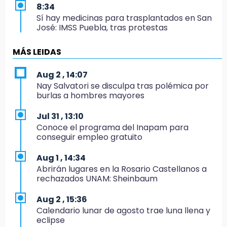
8:34
Sí hay medicinas para trasplantados en San
José: IMSS Puebla, tras protestas
8:23
MÁS LEIDAS
Lobos Puebla cae, pero deja todo en la duela
Aug 2 , 14:07
8:07
Nay Salvatori se disculpa tras polémica por
Ahora Volaris cancela rutas de Puebla a León
burlas a hombres mayores
y San Luis Potosí
Jul 31 , 13:10
7:58
Conoce el programa del Inapam para
Portland golea al Puebla en la Leagues Cup
conseguir empleo gratuito
7:42
Aug 1 , 14:34
México y Perú reanudan relaciones tras
Abrirán lugares en la Rosario Castellanos a
salvoconducto a Betssy Chávez
rechazados UNAM: Sheinbaum
21:58
Aug 2 , 15:36
¡México, campeón de oro!
Calendario lunar de agosto trae luna llena y
eclipse