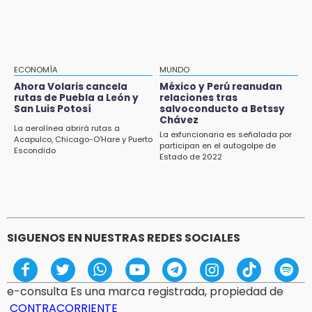
deslinda de exdelegada Anallely López
16:48
Puebla lista para el Campeonato Nacional de
Béisbol Pre-Iniciación 5-6 Años 2026
ECONOMÍA
MUNDO
Ahora Volaris cancela
México y Perú reanudan
16:37
rutas de Puebla a León y
relaciones tras
Inscríbete al programa de liderazgo juvenil
San Luis Potosí
salvoconducto a Betssy
en Puebla
Chávez
La aerolínea abrirá rutas a
La exfuncionaria es señalada por
Acapulco, Chicago-O’Hare y Puerto
participan en el autogolpe de
16:31
Escondido
Estado de 2022
Tras año y medio arrancará construcción del
Ecoparque Tlalli-Malinche
SIGUENOS EN NUESTRAS REDES SOCIALES
e-consulta Es una marca registrada, propiedad de
CONTRACORRIENTE