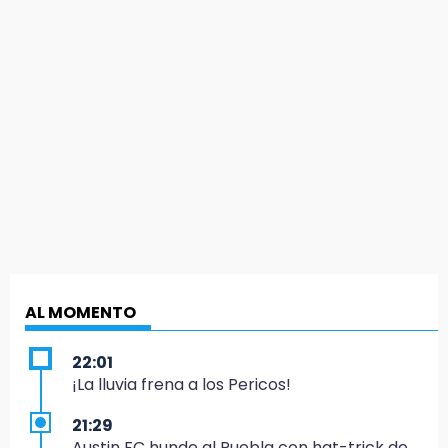
AL MOMENTO
22:01
¡La lluvia frena a los Pericos!
21:29
Austin FC hunde al Puebla con hat-trick de