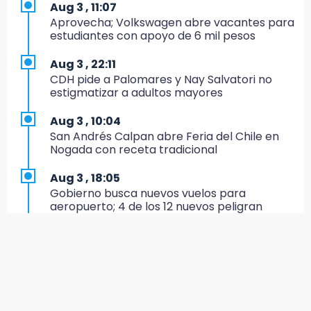
16:34
Aug 3 , 11:07
Memes y críticas surten efecto; modifican
Aprovecha; Volkswagen abre vacantes para
colores del parque en Chalchicomula
estudiantes con apoyo de 6 mil pesos
16:00
Aug 3 , 22:11
MC reorganiza su estructura en Atlixco y
CDH pide a Palomares y Nay Salvatori no
nombra a Julio Águila dirigente
estigmatizar a adultos mayores
15:17
Aug 3 , 10:04
Operativo en Atencingo deja un detenido y
San Andrés Calpan abre Feria del Chile en
una motocicleta recuperada
Nogada con receta tradicional
15:07
Aug 3 , 18:05
Cantona gana torneo INAH y sella convenio
Gobierno busca nuevos vuelos para
con Puebla
aeropuerto; 4 de los 12 nuevos peligran
14:55
Aug 3 , 11:16
Estación de bomberos de San Ramón "medio
El influencer Gio Pita sufre secuestro exprés
funciona"
en Uber de Puebla
14:50
Aug 3 , 9:49
Campesinos hallan dos cuerpos en estado
Manifestantes exponen ante Sheinbaum