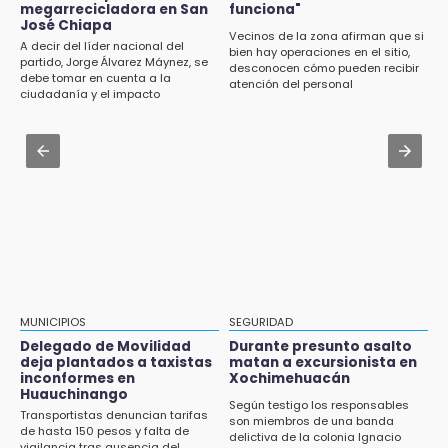
Se enfrentan ambulantes y policías en el
megarrecicladora en San
funciona"
Zócalo; detienen a menor
José Chiapa
13:01
Vecinos de la zona afirman que si
A decir del líder nacional del
bien hay operaciones en el sitio,
Delegado de Movilidad deja plantados a
Aug 3 , 17:23
partido, Jorge Álvarez Máynez, se
desconocen cómo pueden recibir
taxistas inconformes en Huauchinango
debe tomar en cuenta a la
Dirigente de Fuerza por México en Puebla se
atención del personal
ciudadanía y el impacto
perpetúa hasta 2029
ambiental
12:54
Amigos de Lisette Alvarado duda de versión
Aug 3 , 19:11
del homicidio-suicidio
Tri Sub-23 aplasta y avanza
12:50
¿Buscas trabajo? SPF ofrece sueldo de 13,607
y prestaciones: aplica en Puebla
12:44
Precio del gas LP baja en Puebla, aprovecha
esta semana
MUNICIPIOS
SEGURIDAD
Delegado de Movilidad
Durante presunto asalto
12:32
deja plantados a taxistas
matan a excursionista en
inconformes en
Xochimehuacán
Puebla busca revancha en la Leagues Cup
Huauchinango
Según testigo los responsables
Transportistas denuncian tarifas
12:14
son miembros de una banda
de hasta 150 pesos y falta de
delictiva de la colonia Ignacio
Obed Vargas gana confianza con el Atlético
vigilancia tras ausencia del