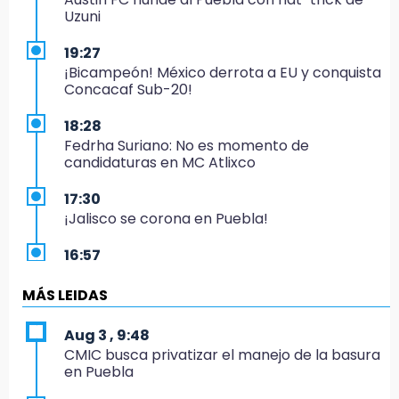
Uzuni
19:27
¡Bicampeón! México derrota a EU y conquista
Concacaf Sub-20!
18:28
Fedrha Suriano: No es momento de
candidaturas en MC Atlixco
17:30
¡Jalisco se corona en Puebla!
16:57
Los Voladores de Papantla vuelven a Izúcar y
cierran festejos de Santo Domingo
MÁS LEIDAS
16:50
Aug 3 , 9:48
México va por el oro y el boleto olímpico en
CMIC busca privatizar el manejo de la basura
Flag Football
en Puebla