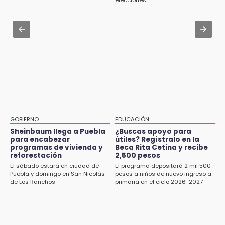
Aug 2 , 12:04
elecciones
Delegado de Bienestar ofrece asamblea de
Gas LP baja en Puebla, aprovecha el precio
Morena en oficinas de Cohuecan
esta semana
16:13
Aug 2 , 15:46
Cabildo de Acatlán rechaza propuesta de
Mujeres de Coapan celebran su cultura en la
nuevo secretario general de la alcaldesa
Carrera de la Tortilla
GOBIERNO
EDUCACIÓN
Sheinbaum llega a Puebla
¿Buscas apoyo para
para encabezar
útiles? Regístralo en la
programas de vivienda y
Beca Rita Cetina y recibe
reforestación
2,500 pesos
El sábado estará en ciudad de
El programa depositará 2 mil 500
Puebla y domingo en San Nicolás
pesos a niños de nuevo ingreso a
de Los Ranchos
primaria en el ciclo 2026-2027