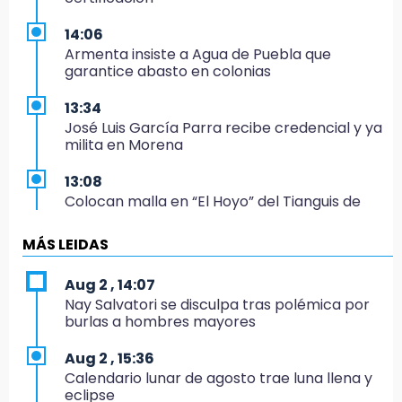
14:06
Armenta insiste a Agua de Puebla que
garantice abasto en colonias
13:34
José Luis García Parra recibe credencial y ya
milita en Morena
13:08
Colocan malla en “El Hoyo” del Tianguis de
Texmelucan por presunto mandato judicial
MÁS LEIDAS
12:02
¡México cierra con oro en natación artística!
Aug 2 , 14:07
Nay Salvatori se disculpa tras polémica por
11:24
burlas a hombres mayores
Morena suspende derechos partidistas de
Nayeli Salvatori y Graciela Palomares
Aug 2 , 15:36
Calendario lunar de agosto trae luna llena y
10:49
eclipse