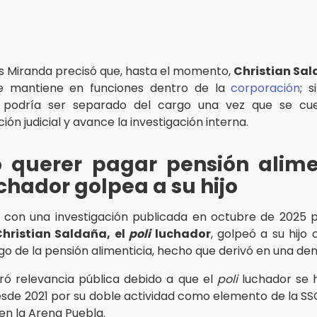
res Miranda precisó que, hasta el momento,
Christian Sa
se mantiene en funciones dentro de la
corporación
; 
 podría ser separado del cargo una vez que se cu
n judicial y avance la investigación interna.
o querer pagar pensión alimen
chador golpea a su hijo
con una investigación publicada en octubre de 2025 
hristian Saldaña, el
poli
luchador
, golpeó a su hijo 
go de la pensión alimenticia, hecho que derivó en una de
ró relevancia pública debido a que el
poli
luchador se h
sde 2021 por su doble actividad como elemento de la SS
en la Arena Puebla.