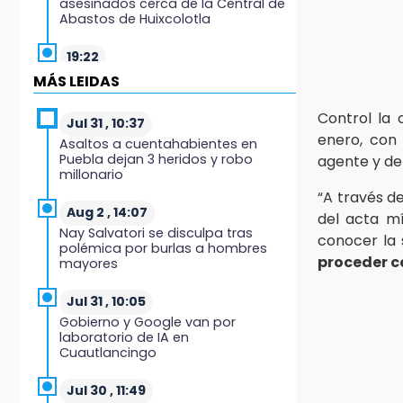
asesinados cerca de la Central de
Abastos de Huixcolotla
19:22
Supervisa rectora Lilia Cedillo
MÁS LEIDAS
proceso de inscripción del nivel
superior
Control la 
Jul 31 , 10:37
enero, con 
Asaltos a cuentahabientes en
19:09
Puebla dejan 3 heridos y robo
agente y de
Checo y Cadillac, en blanco antes
millonario
del parón
“A través de
Aug 2 , 14:07
del acta m
19:00
Nay Salvatori se disculpa tras
conocer la 
SSP pagará 63 millones por
polémica por burlas a hombres
mantenimiento a cámaras y
proceder c
mayores
luminaria del Periférico
Jul 31 , 10:05
18:14
Gobierno y Google van por
Remesas en Puebla incrementan
laboratorio de IA en
3.9% en primer semestre de 2026
Cuautlancingo
18:12
Jul 30 , 11:49
Rayo provoca incendio en un pino