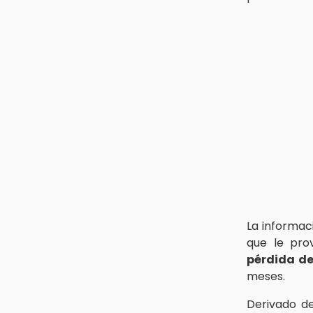
14:32
Se incendia subestación
abandonada de Telmex en San
Aparicio
14:32
Sheinbaum presenta la Jornada
Nacional de Reforestación 2026
La informac
que le prov
pérdida de
meses.
Derivado de