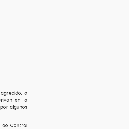
agredido, lo
erivan en la
s por algunos
z de Control