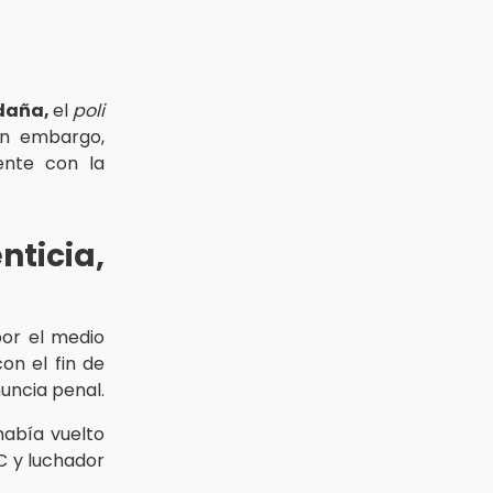
ldaña,
el
poli
sin embargo,
ente con la
ticia,
por el medio
con el fin de
nuncia penal.
abía vuelto
C y luchador