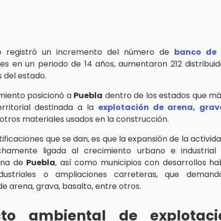
e registró un incremento del número de
banco de 
ues en un periodo de 14 años, aumentaron 212 distribui
del estado.
miento posicionó a
Puebla
dentro de los estados que m
erritorial destinada a la
explotación de arena, grav
otros materiales usados en la construcción.
stificaciones que se dan, es que la expansión de la activid
chamente ligada al crecimiento urbano e industrial
ana de
Puebla
, así como municipios con desarrollos hab
dustriales o ampliaciones carreteras, que deman
e arena, grava, basalto, entre otros.
to ambiental de explotac