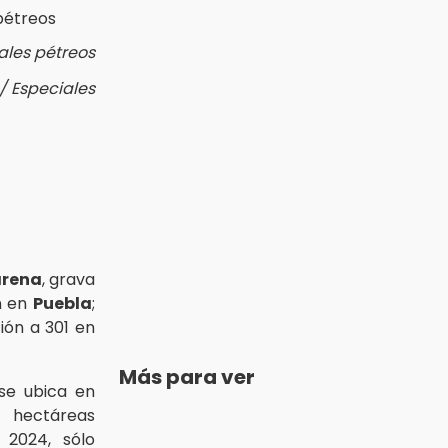
ales pétreos
 / Especiales
arena
, grava
ón en
Puebla
;
ión a 301 en
Más para ver
e ubica en
hectáreas
 2024, sólo