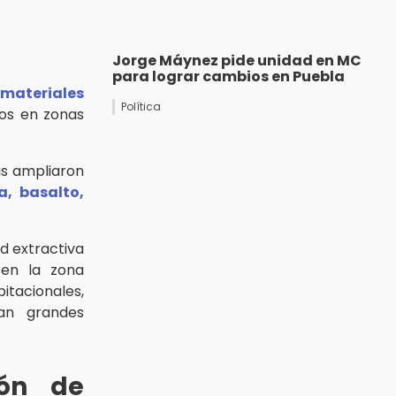
Jorge Máynez pide unidad en MC
para lograr cambios en Puebla
materiales
Política
dos en zonas
ás ampliaron
a, basalto,
ad extractiva
 en la zona
itacionales,
dan grandes
ión de