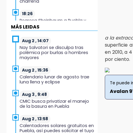
charrería
18:26
Regresa Sheinbaum a Puebla y
entrega viviendas: programa
MÁS LEIDAS
avanza 30 %
a la extrac
Aug 2 , 14:07
18:11
superficie 
Nay Salvatori se disculpa tras
México hace historia: tricampeón
en 2010, a 
polémica por burlas a hombres
de Centroamericanos
mayores
por ciento.
17:24
Aug 2 , 15:36
El Quintalero: la panadería de
Calendario lunar de agosto trae
Izúcar que elabora pan de conejo
luna llena y eclipse
Te puede i
para Santo Domingo
Avalan 9
Aug 3 , 9:48
17:20
CMIC busca privatizar el manejo
Conductora se estampa contra
de la basura en Puebla
vivienda y mata a trabajador en
Tehuacán
Aug 2 , 13:58
Calentadores solares gratuitos en
17:18
Puebla, así puedes solicitar el tuyo
Advierten sanciones por