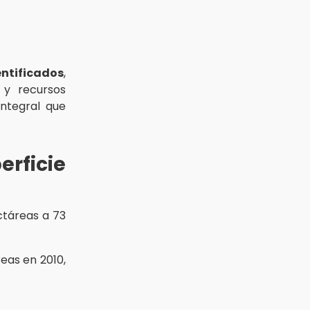
ntificados
,
 y recursos
integral que
rficie
ectáreas a 73
reas en 2010,