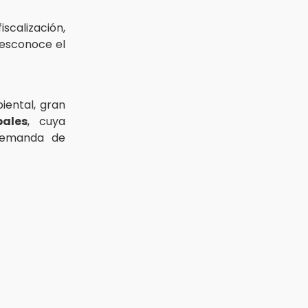
iscalización,
desconoce el
iental, gran
pales
, cuya
 demanda de