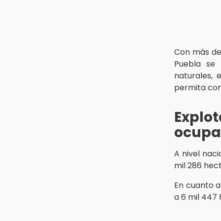
Con más de 
Puebla se 
naturales, 
permita con
Explo
ocupad
A nivel naci
mil 286 hec
En cuanto a
a 6 mil 447