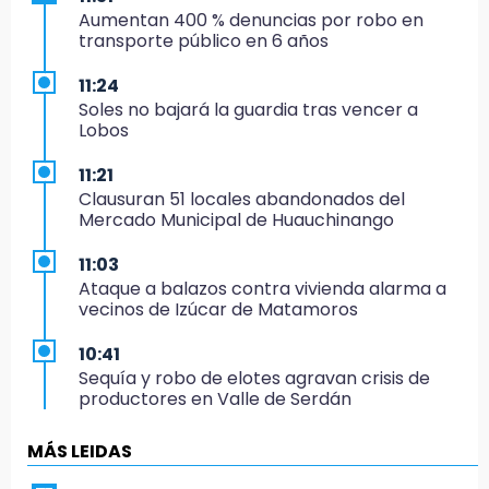
Aumentan 400 % denuncias por robo en
transporte público en 6 años
11:24
Soles no bajará la guardia tras vencer a
Lobos
11:21
Clausuran 51 locales abandonados del
Mercado Municipal de Huauchinango
11:03
Ataque a balazos contra vivienda alarma a
vecinos de Izúcar de Matamoros
10:41
Sequía y robo de elotes agravan crisis de
productores en Valle de Serdán
10:15
MÁS LEIDAS
Volaris ofertará vuelos a Chicago, Acapulco y
Puerto Escondido desde Puebla