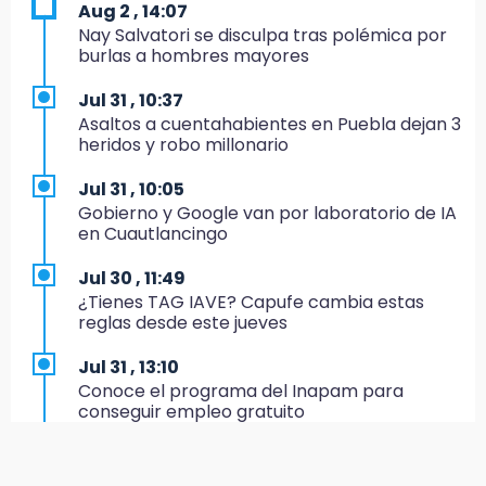
Aug 2 , 14:07
Nay Salvatori se disculpa tras polémica por
9:49
burlas a hombres mayores
Patrulla de Texmelucan cae a barranca en
San Rafael Tlanalapan
Jul 31 , 10:37
Asaltos a cuentahabientes en Puebla dejan 3
9:39
heridos y robo millonario
Asalto a Ruta 65 deja un herido y
embarazada en crisis
Jul 31 , 10:05
Gobierno y Google van por laboratorio de IA
9:28
en Cuautlancingo
Bloqueo de cuatro horas exhibe conflicto por
tráileres en Huauchinango
Jul 30 , 11:49
¿Tienes TAG IAVE? Capufe cambia estas
8:16
reglas desde este jueves
Pericos no afloja y vence a Veracruz
Jul 31 , 13:10
7:49
Conoce el programa del Inapam para
Lobos cae ante Soles
conseguir empleo gratuito
7:27
Aug 1 , 14:34
Por asesinato y desaparición desafueran a 2
Abrirán lugares en la Rosario Castellanos a