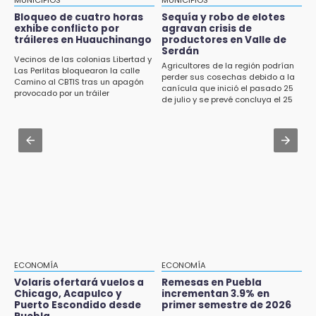
Artistas de Izúcar podrán solicitar apoyos de
MUNICIPIOS
MUNICIPIOS
18:14
hasta 70 mil pesos con Equiparte
Bloqueo de cuatro horas
Sequía y robo de elotes
Remesas en Puebla incrementan 3.9% en
exhibe conflicto por
agravan crisis de
primer semestre de 2026
tráileres en Huauchinango
productores en Valle de
Jul 30 , 14:45
Serdán
Concacaf rechaza plan de la FIFA para
Vecinos de las colonias Libertad y
18:12
Agricultores de la región podrían
vender participación de sus torneos
Las Perlitas bloquearon la calle
perder sus cosechas debido a la
Rayo provoca incendio en un pino al sur de la
Camino al CBTIS tras un apagón
canícula que inició el pasado 25
provocado por un tráiler
ciudad de Atlixco
Jul 31 , 14:22
de julio y se prevé concluya el 25
de agosto
Robos a cuentahabientes en Puebla, por
17:49
filtraciones desde bancos: SSP
Revista Cuetlaxcoapan difunde hallazgos
arqueológicos en Puebla
Jul 30 , 11:49
Denuncian 2 desapariciones en Tepeaca
17:43
ligadas a reclutamiento forzado
San Martín Texmelucan reforzará revisiones
a centros de carburación tras fuga de gas
17:39
Padres de familia y alumnos de AMIZ exigen
ECONOMÍA
ECONOMÍA
que la institución siga operando
Volaris ofertará vuelos a
Remesas en Puebla
Chicago, Acapulco y
incrementan 3.9% en
17:13
Puerto Escondido desde
primer semestre de 2026
Tetela de Ocampo presume el chile en