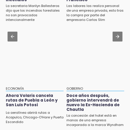
Aug 2 , 12:34
La secretaria Marilyn Ballesteros
Las labores las realiza personal
Alumnos de la AMIZ Puebla son forzados a
13:54
dijo que los incendios forestales
de una empresa privada, esto tras
reproducir violencias: activista
no son provocados
la compra por parte del
Falla convocatoria de inconformes de
intencionalmente
empresario Carlos Slim
Acatlán durante gira de Armenta en Chila
Aug 1 , 11:48
Huejotzingo tiene nuevo secretario de
13:48
Seguridad Ciudadana: llega otro marino al
Estado de México llevará su cultura al
cargo
Festival Cervantino 2026
13:26
Ya instalan más de 2 mil luces para fiestas
patrias en el Centro Histórico
12:55
Aranza López, la poblana que tocó la gloria
ECONOMÍA
GOBIERNO
Ahora Volaris cancela
Doce años después,
12:49
rutas de Puebla a León y
gobierno intervendrá de
San Luis Potosí
nuevo la Ex-Hacienda de
Condenan en San José Miahuatlán a hombre
Chautla
por portación de metanfetamina
La aerolínea abrirá rutas a
La concesión del hotel está en
Acapulco, Chicago-O’Hare y Puerto
manos de una empresa
Escondido
12:48
incorporada a la marca Wyndham