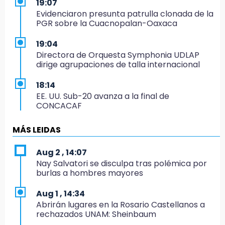
19:07
Evidenciaron presunta patrulla clonada de la
PGR sobre la Cuacnopalan-Oaxaca
19:04
Directora de Orquesta Symphonia UDLAP
dirige agrupaciones de talla internacional
18:14
EE. UU. Sub-20 avanza a la final de
CONCACAF
17:50
MÁS LEIDAS
Van 17 denuncias por delitos ambientales,
pero no hay detenidos por incendios
Aug 2 , 14:07
Nay Salvatori se disculpa tras polémica por
17:01
burlas a hombres mayores
Vecinos de Atlixco-Metepec denuncian
inseguridad en caminos alternos por obra
Aug 1 , 14:34
carretera
Abrirán lugares en la Rosario Castellanos a
rechazados UNAM: Sheinbaum
16:52