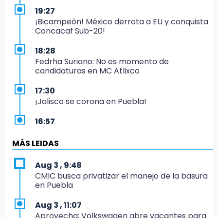
19:27
¡Bicampeón! México derrota a EU y conquista
Concacaf Sub-20!
18:28
Fedrha Suriano: No es momento de
candidaturas en MC Atlixco
17:30
¡Jalisco se corona en Puebla!
16:57
Los Voladores de Papantla vuelven a Izúcar y
cierran festejos de Santo Domingo
MÁS LEIDAS
16:50
Aug 3 , 9:48
México va por el oro y el boleto olímpico en
CMIC busca privatizar el manejo de la basura
Flag Football
en Puebla
16:34
Aug 3 , 11:07
Memes y críticas surten efecto; modifican
Aprovecha; Volkswagen abre vacantes para