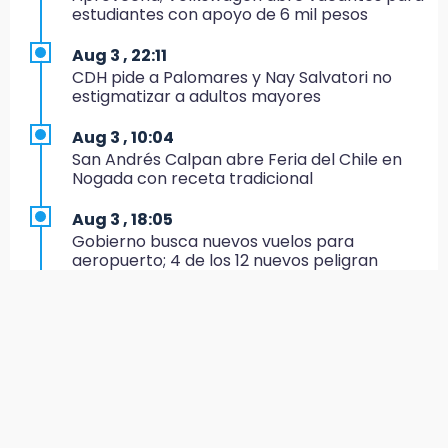
colores del parque en Chalchicomula
estudiantes con apoyo de 6 mil pesos
16:00
Aug 3 , 22:11
MC reorganiza su estructura en Atlixco y
CDH pide a Palomares y Nay Salvatori no
nombra a Julio Águila dirigente
estigmatizar a adultos mayores
15:17
Aug 3 , 10:04
Operativo en Atencingo deja un detenido y
San Andrés Calpan abre Feria del Chile en
una motocicleta recuperada
Nogada con receta tradicional
15:07
Aug 3 , 18:05
Cantona gana torneo INAH y sella convenio
Gobierno busca nuevos vuelos para
con Puebla
aeropuerto; 4 de los 12 nuevos peligran
14:55
Aug 3 , 9:49
Estación de bomberos de San Ramón "medio
Manifestantes exponen ante Sheinbaum
funciona"
crisis política en Acatlán
14:50
Aug 3 , 11:16
Campesinos hallan dos cuerpos en estado
El influencer Gio Pita sufre secuestro exprés
de descomposición en Ahuatlán
en Uber de Puebla