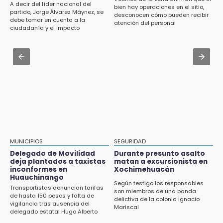
A decir del líder nacional del
bien hay operaciones en el sitio,
Delegado de Movilidad deja plantados a
Aug 3 , 14:12
partido, Jorge Álvarez Máynez, se
desconocen cómo pueden recibir
taxistas inconformes en Huauchinango
debe tomar en cuenta a la
Se enfrentan ambulantes y policías en el
atención del personal
ciudadanía y el impacto
Zócalo; detienen a menor
ambiental
12:54
Amigos de Lisette Alvarado duda de versión
Aug 3 , 19:11
del homicidio-suicidio
Tri Sub-23 aplasta y avanza
12:50
¿Buscas trabajo? SPF ofrece sueldo de 13,607
y prestaciones: aplica en Puebla
12:44
Precio del gas LP baja en Puebla, aprovecha
esta semana
MUNICIPIOS
SEGURIDAD
Delegado de Movilidad
Durante presunto asalto
12:32
deja plantados a taxistas
matan a excursionista en
inconformes en
Xochimehuacán
Puebla busca revancha en la Leagues Cup
Huauchinango
Según testigo los responsables
Transportistas denuncian tarifas
12:14
son miembros de una banda
de hasta 150 pesos y falta de
delictiva de la colonia Ignacio
Obed Vargas gana confianza con el Atlético
vigilancia tras ausencia del
Mariscal
delegado estatal Hugo Alberto
Gutiérrez Rangel