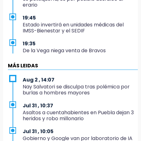
erario
19:45
Estado invertirá en unidades médicas del
IMSS-Bienestar y el SEDIF
19:35
De la Vega niega venta de Bravos
19:34
MÁS LEIDAS
Desalojan a dos comerciantes en Valsequillo
por invasión en zona de Conagua
Aug 2 , 14:07
Nay Salvatori se disculpa tras polémica por
19:18
burlas a hombres mayores
Bancada morenista, sin estrategia para
meter a Puebla en Ley de Egresos 2027
Jul 31 , 10:37
Asaltos a cuentahabientes en Puebla dejan 3
18:54
heridos y robo millonario
Gobierno rehabilitará el drenaje del Hospital
de Especialidades del Issstep
Jul 31 , 10:05
Gobierno y Google van por laboratorio de IA
18:49