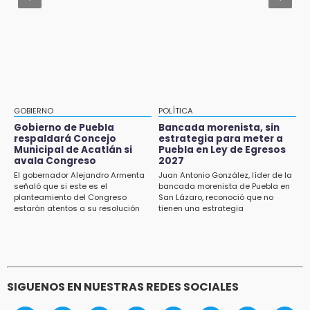
Huitzilan de Serdán espera hasta 30 mil
Jul 31 , 14:02
visitantes en feria
Prepárate para lluvias intensas por frente
frío en Puebla
15:07
Rastro de Atlixco descarta clembuterol y
alerta por mataderos clandestinos
15:03
GOBIERNO
POLÍTICA
Cholula estrena agenda cultural con siete
Gobierno de Puebla
Bancada morenista, sin
actividades
respaldará Concejo
estrategia para meter a
Municipal de Acatlán si
Puebla en Ley de Egresos
15:01
avala Congreso
2027
Gobierno de Puebla respaldará Concejo
El gobernador Alejandro Armenta
Juan Antonio González, líder de la
señaló que si este es el
bancada morenista de Puebla en
Municipal de Acatlán si avala Congreso
planteamiento del Congreso
San Lázaro, reconoció que no
estarán atentos a su resolución
tienen una estrategia
14:56
Regístrate a la clase gratuita de ballet con
Elisa Carrillo en Puebla
14:43
SIGUENOS EN NUESTRAS REDES SOCIALES
Conductor de Atencingo resulta lesionado al
volcar en libramiento de Tepeojuma