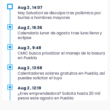
17:24
Aug 2 , 14:07
El Quintalero: la panadería de Izúcar que
Nay Salvatori se disculpa tras polémica por
elabora pan de conejo para Santo Domingo
burlas a hombres mayores
17:20
Aug 2 , 15:36
Conductora se estampa contra vivienda y
Calendario lunar de agosto trae luna llena y
mata a trabajador en Tehuacán
eclipse
17:18
Aug 3 , 9:48
Advierten sanciones por estacionarse en
CMIC busca privatizar el manejo de la basura
avenida de Tlatlauquitepec
en Puebla
17:15
Aug 2 , 13:58
Profeco suspende Cimera Gym Club en
Calentadores solares gratuitos en Puebla, así
Cholula tras detectar cinco irregularidades
puedes solicitar el tuyo
16:51
Aug 2 , 12:19
Recuperan espacios deportivos en La
¿Eres emprendedora? Solicita hasta 20 mil
Libertad
pesos este agosto en Puebla
16:45
Aug 2 , 12:34