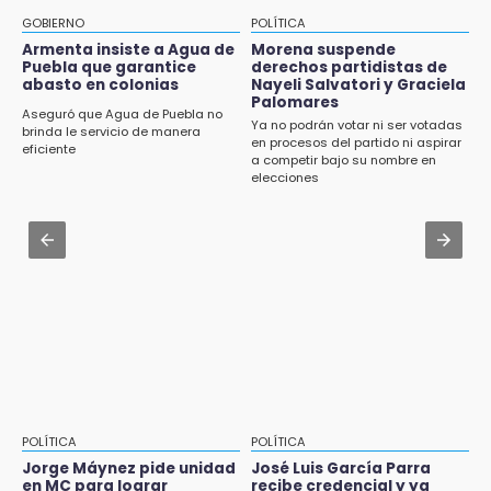
Muere Jorge Messi
CDH pide a Palomares y Nay Salvatori no
GOBIERNO
POLÍTICA
estigmatizar a adultos mayores
Armenta insiste a Agua de
Morena suspende
8:21
Puebla que garantice
derechos partidistas de
¡México vuelve a los Olímpicos!
abasto en colonias
Nayeli Salvatori y Graciela
Aug 2 , 10:42
Palomares
Cartonería da vida a la gastronomía en
Aseguró que Agua de Puebla no
Ya no podrán votar ni ser votadas
desfile de mojigangas de Atlixco 2026
brinda le servicio de manera
en procesos del partido ni aspirar
eficiente
a competir bajo su nombre en
Aug 2 , 12:04
elecciones
Gas LP baja en Puebla, aprovecha el precio
esta semana
Aug 3 , 18:05
Gobierno busca nuevos vuelos para
aeropuerto; 4 de los 12 nuevos peligran
POLÍTICA
POLÍTICA
Jorge Máynez pide unidad
José Luis García Parra
en MC para lograr
recibe credencial y ya